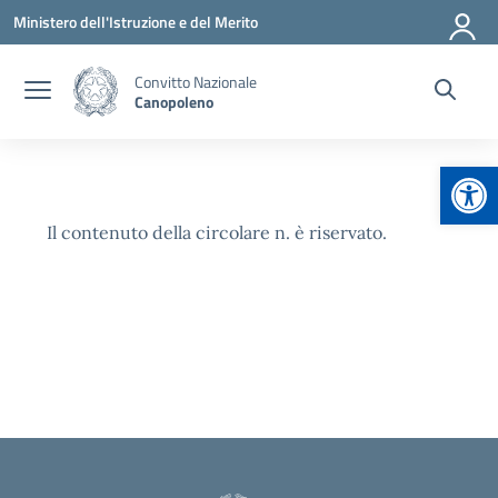
Vai ai contenuti
Vai al menu di navigazione
Vai al footer
Ministero dell'Istruzione e del Merito
Convitto Nazionale
Canopoleno
Apr
Il contenuto della circolare n. è riservato.