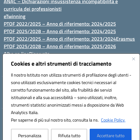
ANAC – Dichiarazioni insussistenza incompatibilità e
curricula dei professionisti
eTwinning
PTOF 2022/2025 – Anno di riferimento: 2024/2025
PTOF 2025/2028 – Anno di riferimento: 2024/2025
PTOF 2022/2025 – Anno di riferimento: 2023/2024
Erasmus
PTOF 2025/2028 – Anno di riferimento: 2025/2026
Albo on line
Riservata
P.N. Dotazione di attrezzature per le palestre
Cookies e altri strumenti di tracciamento
Il nostro Istituto non utilizza strumenti di profilazione degli utenti -
sono utilizzati esclusivamente cookies tecnici necessari al
Via Luna e Sole, 44 07100, Sassari - Tel 079293287 - Fax 0793764116
corretto funzionamento del sito, alla fruibilità dei servizi
- Mail: ssvc010009@istruzione.it - PEC: ssvc010009@pec.istruzione.it
istituzionali e alla sua accessibilità – sono utilizzati, inoltre,
- C.F. / P.IVA Convitto 80000150906 - C.F. Scuole 92073300904
strumenti statistici anonimizzati messi a disposizione da Web
Analytics Italia.
Hosting & Powered by 3D Solution S.r.l.
Per saperne di più sul nostro sito, consulta la ns.
Cookie Policy.
Concept & Design by Designers Italia
Personalizza
Rifiuta tutto
Accettare tutto