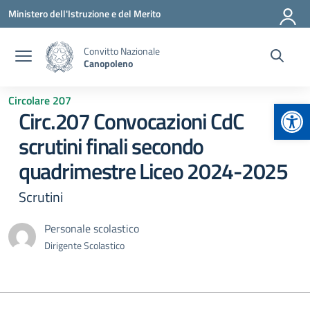
Vai ai contenuti
Vai al menu di navigazione
Vai al footer
Ministero dell'Istruzione e del Merito
Convitto Nazionale
Canopoleno
Circolare 207
Apr
Circ.207 Convocazioni CdC
scrutini finali secondo
quadrimestre Liceo 2024-2025
Scrutini
Personale scolastico
Dirigente Scolastico