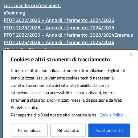
curricula dei professionisti
eTwinning
PTOF 2022/2025 – Anno di riferimento: 2024/2025
PTOF 2025/2028 – Anno di riferimento: 2024/2025
PTOF 2022/2025 – Anno di riferimento: 2023/2024
Erasmus
PTOF 2025/2028 – Anno di riferimento: 2025/2026
Albo on line
Riservata
P.N. Dotazione di attrezzature per le palestre
Cookies e altri strumenti di tracciamento
Il nostro Istituto non utilizza strumenti di profilazione degli utenti -
sono utilizzati esclusivamente cookies tecnici necessari al
Via Luna e Sole, 44 07100, Sassari - Tel 079293287 - Fax 0793764116
corretto funzionamento del sito, alla fruibilità dei servizi
- Mail: ssvc010009@istruzione.it - PEC: ssvc010009@pec.istruzione.it
istituzionali e alla sua accessibilità – sono utilizzati, inoltre,
- C.F. / P.IVA Convitto 80000150906 - C.F. Scuole 92073300904
strumenti statistici anonimizzati messi a disposizione da Web
Analytics Italia.
Hosting & Powered by 3D Solution S.r.l.
Per saperne di più sul nostro sito, consulta la ns.
Cookie Policy.
Concept & Design by Designers Italia
Personalizza
Rifiuta tutto
Accettare tutto