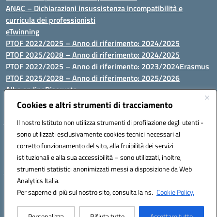
ANAC – Dichiarazioni insussistenza incompatibilità e
curricula dei professionisti
eTwinning
PTOF 2022/2025 – Anno di riferimento: 2024/2025
PTOF 2025/2028 – Anno di riferimento: 2024/2025
PTOF 2022/2025 – Anno di riferimento: 2023/2024
Erasmus
PTOF 2025/2028 – Anno di riferimento: 2025/2026
Albo on line
Riservata
P.N. Dotazione di attrezzature per le palestre
Cookies e altri strumenti di tracciamento
Il nostro Istituto non utilizza strumenti di profilazione degli utenti -
sono utilizzati esclusivamente cookies tecnici necessari al
Via Luna e Sole, 44 07100, Sassari - Tel 079293287 - Fax 0793764116
corretto funzionamento del sito, alla fruibilità dei servizi
- Mail: ssvc010009@istruzione.it - PEC: ssvc010009@pec.istruzione.it
istituzionali e alla sua accessibilità – sono utilizzati, inoltre,
- C.F. / P.IVA Convitto 80000150906 - C.F. Scuole 92073300904
strumenti statistici anonimizzati messi a disposizione da Web
Analytics Italia.
Hosting & Powered by 3D Solution S.r.l.
Per saperne di più sul nostro sito, consulta la ns.
Cookie Policy.
Concept & Design by Designers Italia
Personalizza
Rifiuta tutto
Accettare tutto