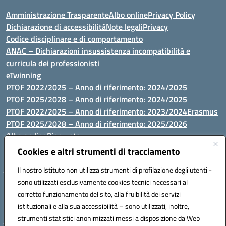
Amministrazione Trasparente
Albo online
Privacy Policy
Dichiarazione di accessibilità
Note legali
Privacy
Codice disciplinare e di comportamento
ANAC – Dichiarazioni insussistenza incompatibilità e
curricula dei professionisti
eTwinning
PTOF 2022/2025 – Anno di riferimento: 2024/2025
PTOF 2025/2028 – Anno di riferimento: 2024/2025
PTOF 2022/2025 – Anno di riferimento: 2023/2024
Erasmus
PTOF 2025/2028 – Anno di riferimento: 2025/2026
Albo on line
Riservata
P.N. Dotazione di attrezzature per le palestre
Cookies e altri strumenti di tracciamento
Il nostro Istituto non utilizza strumenti di profilazione degli utenti -
sono utilizzati esclusivamente cookies tecnici necessari al
Via Luna e Sole, 44 07100, Sassari - Tel 079293287 - Fax 0793764116
corretto funzionamento del sito, alla fruibilità dei servizi
- Mail: ssvc010009@istruzione.it - PEC: ssvc010009@pec.istruzione.it
istituzionali e alla sua accessibilità – sono utilizzati, inoltre,
- C.F. / P.IVA Convitto 80000150906 - C.F. Scuole 92073300904
strumenti statistici anonimizzati messi a disposizione da Web