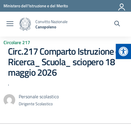
Vai ai contenuti
Vai al menu di navigazione
Vai al footer
Ministero dell'Istruzione e del Merito
Convitto Nazionale
Canopoleno
Circolare 217
Apr
Circ.217 Comparto Istruzione e
Ricerca_ Scuola_ sciopero 18
maggio 2026
.
Personale scolastico
Dirigente Scolastico