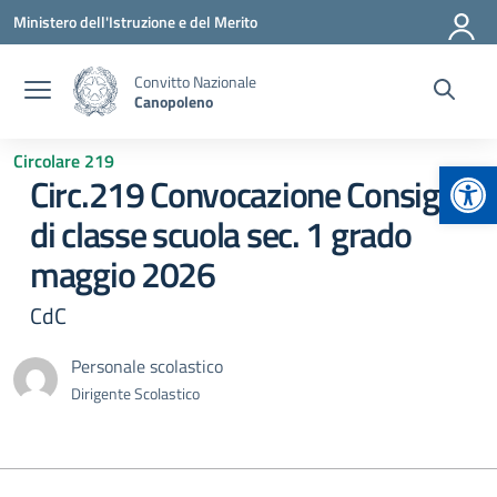
Vai ai contenuti
Vai al menu di navigazione
Vai al footer
Ministero dell'Istruzione e del Merito
Convitto Nazionale
Canopoleno
Circolare 219
Apr
Circ.219 Convocazione Consigli
di classe scuola sec. 1 grado
maggio 2026
CdC
Personale scolastico
Dirigente Scolastico