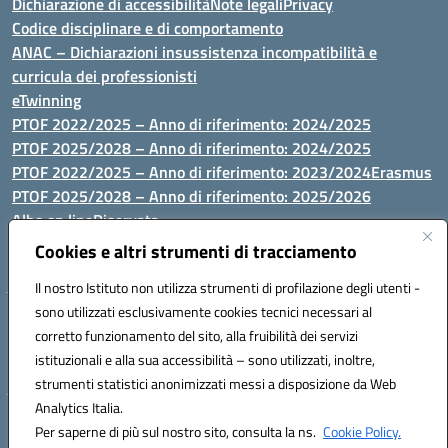
Dichiarazione di accessibilità
Note legali
Privacy
Codice disciplinare e di comportamento
ANAC – Dichiarazioni insussistenza incompatibilità e
curricula dei professionisti
eTwinning
PTOF 2022/2025 – Anno di riferimento: 2024/2025
PTOF 2025/2028 – Anno di riferimento: 2024/2025
PTOF 2022/2025 – Anno di riferimento: 2023/2024
Erasmus
PTOF 2025/2028 – Anno di riferimento: 2025/2026
Albo on line
Riservata
P.N. Dotazione di attrezzature per le palestre
Cookies e altri strumenti di tracciamento
Il nostro Istituto non utilizza strumenti di profilazione degli utenti -
sono utilizzati esclusivamente cookies tecnici necessari al
Via Luna e Sole, 44 07100, Sassari - Tel 079293287 - Fax 0793764116
corretto funzionamento del sito, alla fruibilità dei servizi
- Mail: ssvc010009@istruzione.it - PEC: ssvc010009@pec.istruzione.it
istituzionali e alla sua accessibilità – sono utilizzati, inoltre,
- C.F. / P.IVA Convitto 80000150906 - C.F. Scuole 92073300904
strumenti statistici anonimizzati messi a disposizione da Web
Analytics Italia.
Hosting & Powered by 3D Solution S.r.l.
Per saperne di più sul nostro sito, consulta la ns.
Cookie Policy.
Concept & Design by Designers Italia