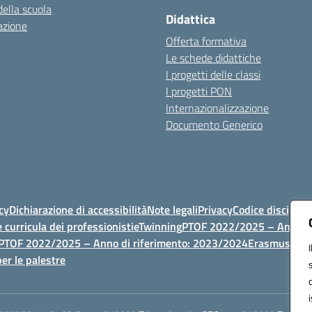
della scuola
Didattica
azione
Offerta formativa
Le schede didattiche
I progetti delle classi
I progetti PON
Internazionalizzazione
Documento Generico
cy
Dichiarazione di accessibilità
Note legali
Privacy
Codice discipli
 curricula dei professionisti
eTwinning
PTOF 2022/2025 – Anno di
PTOF 2022/2025 – Anno di riferimento: 2023/2024
Erasmus
PTOF
er le palestre