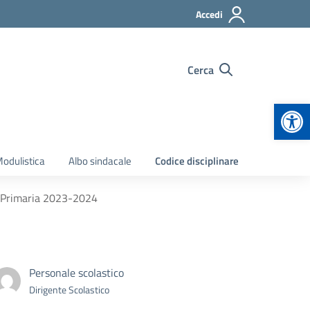
Accedi
Cerca
Apr
odulistica
Albo sindacale
Codice disciplinare
la Primaria 2023-2024
Personale scolastico
Dirigente Scolastico