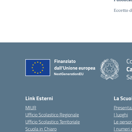
Eccetto d
Co
C
Sa
— 
Link Esterni
La Scuo
MIUR
Presenta
Ufficio Scolastico Regionale
I luoghi
Ufficio Scolastico Territoriale
Le perso
Scuola in Chiaro
I numeri 