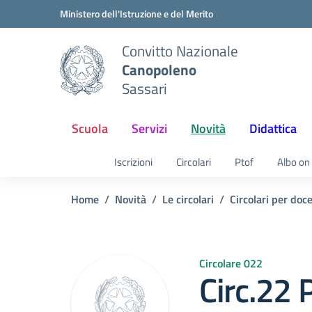
Vai ai contenuti
Vai al menu di navigazione
Vai al footer
Ministero dell'Istruzione e del Merito
Convitto Nazionale
Canopoleno
Sassari
Scuola
Servizi
Novità
Didattica
Iscrizioni
Circolari
Ptof
Albo on 
Home
Novità
Le circolari
Circolari per doc
Circolare 022
Circ.22 