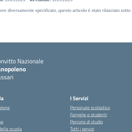
ove diversamente specificato, questo articolo è stato rilasciato sott
nvitto Nazionale
anopoleno
ssari
Visita la pagina iniziale della scuola
la
I Servizi
zione
Personale scolastico
Famiglie e studenti
ne
Percorsi di studio
della scuola
Tutti i servizi