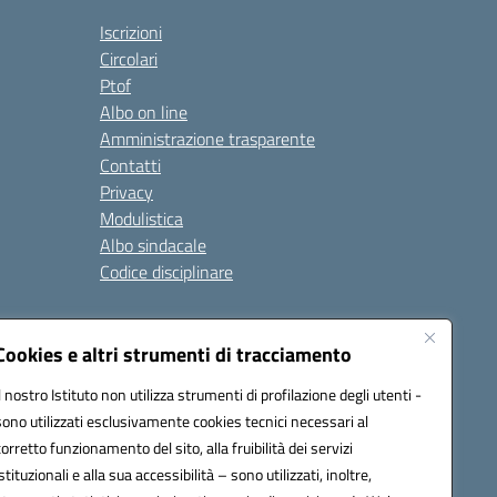
Iscrizioni
Circolari
Ptof
Albo on line
Amministrazione trasparente
Contatti
Privacy
Modulistica
Albo sindacale
Codice disciplinare
nare e di comportamento
Cookies e altri strumenti di tracciamento
 riferimento: 2024/2025
 2025/2028 – Anno di riferimento: 2025/2026
Il nostro Istituto non utilizza strumenti di profilazione degli utenti -
sono utilizzati esclusivamente cookies tecnici necessari al
corretto funzionamento del sito, alla fruibilità dei servizi
istituzionali e alla sua accessibilità – sono utilizzati, inoltre,