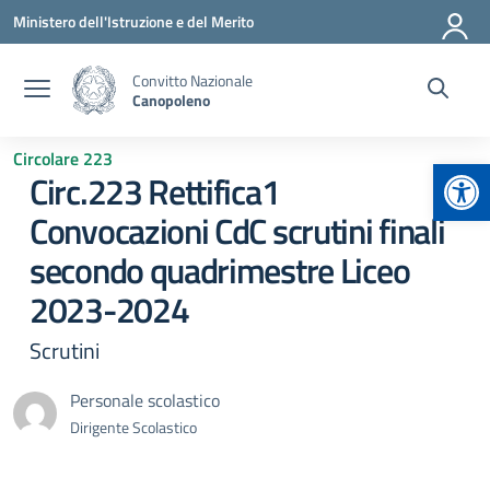
Vai ai contenuti
Vai al menu di navigazione
Vai al footer
Ministero dell'Istruzione e del Merito
Convitto Nazionale
Canopoleno
Circolare 223
Apr
Circ.223 Rettifica1
Convocazioni CdC scrutini finali
secondo quadrimestre Liceo
2023-2024
Scrutini
Personale scolastico
Dirigente Scolastico