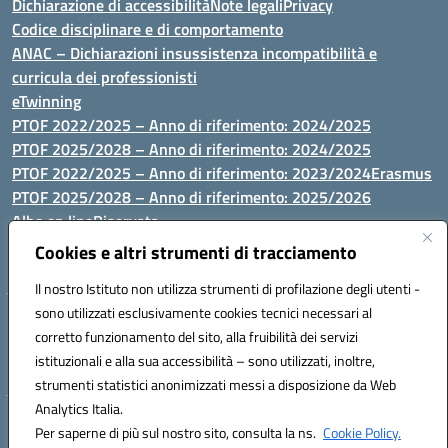
Dichiarazione di accessibilità
Note legali
Privacy
Codice disciplinare e di comportamento
ANAC – Dichiarazioni insussistenza incompatibilità e
curricula dei professionisti
eTwinning
PTOF 2022/2025 – Anno di riferimento: 2024/2025
PTOF 2025/2028 – Anno di riferimento: 2024/2025
PTOF 2022/2025 – Anno di riferimento: 2023/2024
Erasmus
PTOF 2025/2028 – Anno di riferimento: 2025/2026
Albo on line
Riservata
P.N. Dotazione di attrezzature per le palestre
Cookies e altri strumenti di tracciamento
Il nostro Istituto non utilizza strumenti di profilazione degli utenti -
sono utilizzati esclusivamente cookies tecnici necessari al
Via Luna e Sole, 44 07100, Sassari - Tel 079293287 - Fax 0793764116
corretto funzionamento del sito, alla fruibilità dei servizi
- Mail: ssvc010009@istruzione.it - PEC: ssvc010009@pec.istruzione.it
istituzionali e alla sua accessibilità – sono utilizzati, inoltre,
- C.F. / P.IVA Convitto 80000150906 - C.F. Scuole 92073300904
strumenti statistici anonimizzati messi a disposizione da Web
Analytics Italia.
Hosting & Powered by 3D Solution S.r.l.
Per saperne di più sul nostro sito, consulta la ns.
Cookie Policy.