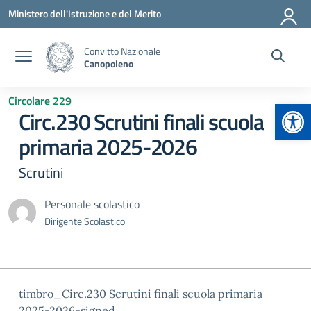
Vai ai contenuti
Vai al menu di navigazione
Vai al footer
Ministero dell'Istruzione e del Merito
Convitto Nazionale
Canopoleno
Circolare 229
Apr
Circ.230 Scrutini finali scuola
primaria 2025-2026
Scrutini
Personale scolastico
Dirigente Scolastico
timbro_Circ.230 Scrutini finali scuola primaria
2025-2026-signed