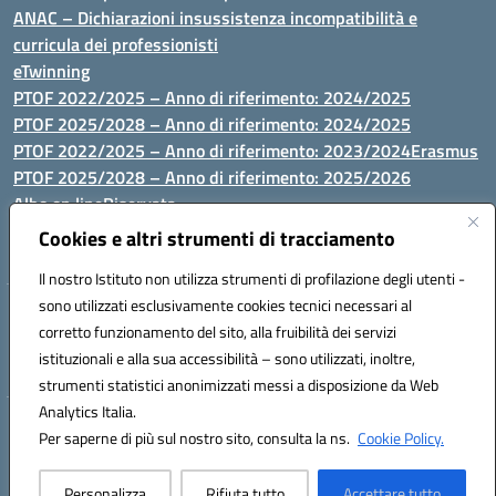
ANAC – Dichiarazioni insussistenza incompatibilità e
curricula dei professionisti
eTwinning
PTOF 2022/2025 – Anno di riferimento: 2024/2025
PTOF 2025/2028 – Anno di riferimento: 2024/2025
PTOF 2022/2025 – Anno di riferimento: 2023/2024
Erasmus
PTOF 2025/2028 – Anno di riferimento: 2025/2026
Albo on line
Riservata
P.N. Dotazione di attrezzature per le palestre
Cookies e altri strumenti di tracciamento
Il nostro Istituto non utilizza strumenti di profilazione degli utenti -
sono utilizzati esclusivamente cookies tecnici necessari al
Via Luna e Sole, 44 07100, Sassari - Tel 079293287 - Fax 0793764116
corretto funzionamento del sito, alla fruibilità dei servizi
- Mail: ssvc010009@istruzione.it - PEC: ssvc010009@pec.istruzione.it
istituzionali e alla sua accessibilità – sono utilizzati, inoltre,
- C.F. / P.IVA Convitto 80000150906 - C.F. Scuole 92073300904
strumenti statistici anonimizzati messi a disposizione da Web
Analytics Italia.
Hosting & Powered by 3D Solution S.r.l.
Per saperne di più sul nostro sito, consulta la ns.
Cookie Policy.
Concept & Design by Designers Italia
Personalizza
Rifiuta tutto
Accettare tutto