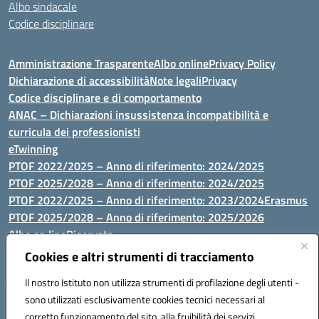
Albo sindacale
Codice disciplinare
Amministrazione Trasparente
Albo online
Privacy Policy
Dichiarazione di accessibilità
Note legali
Privacy
Codice disciplinare e di comportamento
ANAC – Dichiarazioni insussistenza incompatibilità e
curricula dei professionisti
eTwinning
PTOF 2022/2025 – Anno di riferimento: 2024/2025
PTOF 2025/2028 – Anno di riferimento: 2024/2025
PTOF 2022/2025 – Anno di riferimento: 2023/2024
Erasmus
PTOF 2025/2028 – Anno di riferimento: 2025/2026
Albo on line
Riservata
P.N. Dotazione di attrezzature per le palestre
Cookies e altri strumenti di tracciamento
Il nostro Istituto non utilizza strumenti di profilazione degli utenti -
sono utilizzati esclusivamente cookies tecnici necessari al
Via Luna e Sole, 44 07100, Sassari - Tel 079293287 - Fax 0793764116
corretto funzionamento del sito, alla fruibilità dei servizi