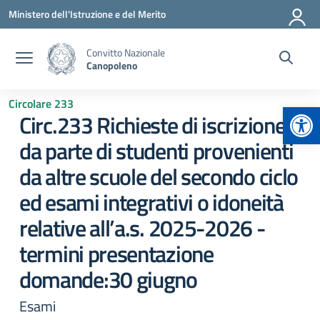
Vai ai contenuti
Vai al menu di navigazione
Vai al footer
Ministero dell'Istruzione e del Merito
Convitto Nazionale
Canopoleno
Circolare 233
Apr
Circ.233 Richieste di iscrizione
da parte di studenti provenienti
da altre scuole del secondo ciclo
ed esami integrativi o idoneità
relative all’a.s. 2025-2026 -
termini presentazione
domande:30 giugno
Esami