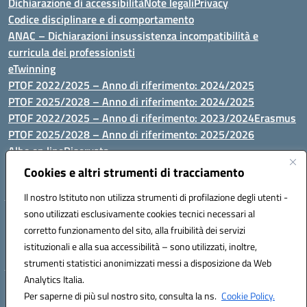
Dichiarazione di accessibilità
Note legali
Privacy
Codice disciplinare e di comportamento
ANAC – Dichiarazioni insussistenza incompatibilità e
curricula dei professionisti
eTwinning
PTOF 2022/2025 – Anno di riferimento: 2024/2025
PTOF 2025/2028 – Anno di riferimento: 2024/2025
PTOF 2022/2025 – Anno di riferimento: 2023/2024
Erasmus
PTOF 2025/2028 – Anno di riferimento: 2025/2026
Albo on line
Riservata
P.N. Dotazione di attrezzature per le palestre
Cookies e altri strumenti di tracciamento
Il nostro Istituto non utilizza strumenti di profilazione degli utenti -
sono utilizzati esclusivamente cookies tecnici necessari al
Via Luna e Sole, 44 07100, Sassari - Tel 079293287 - Fax 0793764116
corretto funzionamento del sito, alla fruibilità dei servizi
- Mail: ssvc010009@istruzione.it - PEC: ssvc010009@pec.istruzione.it
istituzionali e alla sua accessibilità – sono utilizzati, inoltre,
- C.F. / P.IVA Convitto 80000150906 - C.F. Scuole 92073300904
strumenti statistici anonimizzati messi a disposizione da Web
Analytics Italia.
Hosting & Powered by 3D Solution S.r.l.
Per saperne di più sul nostro sito, consulta la ns.
Cookie Policy.
Concept & Design by Designers Italia