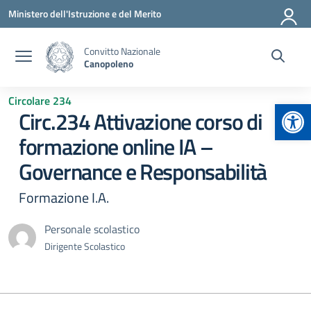
Vai ai contenuti
Vai al menu di navigazione
Vai al footer
Ministero dell'Istruzione e del Merito
Convitto Nazionale
Canopoleno
Circolare 234
Apr
Circ.234 Attivazione corso di
formazione online IA –
Governance e Responsabilità
Formazione I.A.
Personale scolastico
Dirigente Scolastico