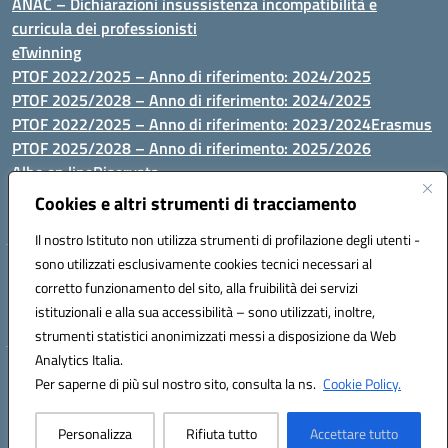
ANAC – Dichiarazioni insussistenza incompatibilità e
curricula dei professionisti
eTwinning
PTOF 2022/2025 – Anno di riferimento: 2024/2025
PTOF 2025/2028 – Anno di riferimento: 2024/2025
PTOF 2022/2025 – Anno di riferimento: 2023/2024
Erasmus
PTOF 2025/2028 – Anno di riferimento: 2025/2026
Albo on line
Riservata
P.N. Dotazione di attrezzature per le palestre
Cookies e altri strumenti di tracciamento
Il nostro Istituto non utilizza strumenti di profilazione degli utenti -
sono utilizzati esclusivamente cookies tecnici necessari al
Via Luna e Sole, 44 07100, Sassari - Tel 079293287 - Fax 0793764116
corretto funzionamento del sito, alla fruibilità dei servizi
- Mail: ssvc010009@istruzione.it - PEC: ssvc010009@pec.istruzione.it
istituzionali e alla sua accessibilità – sono utilizzati, inoltre,
- C.F. / P.IVA Convitto 80000150906 - C.F. Scuole 92073300904
strumenti statistici anonimizzati messi a disposizione da Web
Analytics Italia.
Hosting & Powered by 3D Solution S.r.l.
Per saperne di più sul nostro sito, consulta la ns.
Cookie Policy.
Concept & Design by Designers Italia
Personalizza
Rifiuta tutto
Accettare tutto