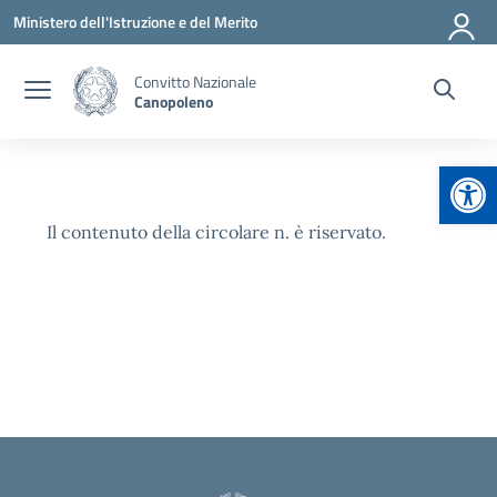
Vai ai contenuti
Vai al menu di navigazione
Vai al footer
Ministero dell'Istruzione e del Merito
Convitto Nazionale
Canopoleno
Apr
Il contenuto della circolare n. è riservato.