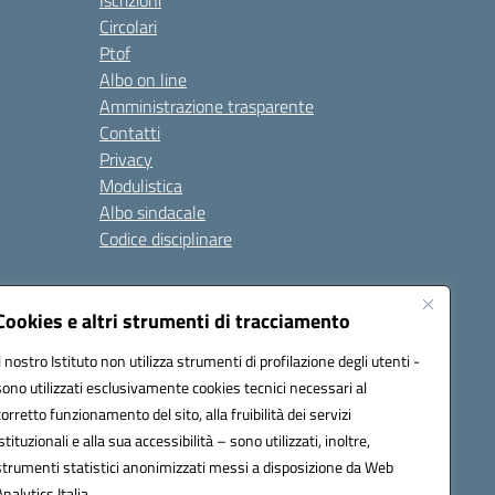
Iscrizioni
Circolari
Ptof
Albo on line
Amministrazione trasparente
Contatti
Privacy
Modulistica
Albo sindacale
Codice disciplinare
nare e di comportamento
Cookies e altri strumenti di tracciamento
 riferimento: 2024/2025
 2025/2028 – Anno di riferimento: 2025/2026
Il nostro Istituto non utilizza strumenti di profilazione degli utenti -
sono utilizzati esclusivamente cookies tecnici necessari al
corretto funzionamento del sito, alla fruibilità dei servizi
istituzionali e alla sua accessibilità – sono utilizzati, inoltre,
ione.it - C.F. / P.IVA Convitto 80000150906 - C.F. Scuole
strumenti statistici anonimizzati messi a disposizione da Web
Analytics Italia.