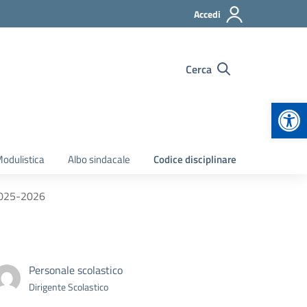
Accedi
Cerca
Apr
odulistica
Albo sindacale
Codice disciplinare
 2025-2026
Personale scolastico
Dirigente Scolastico