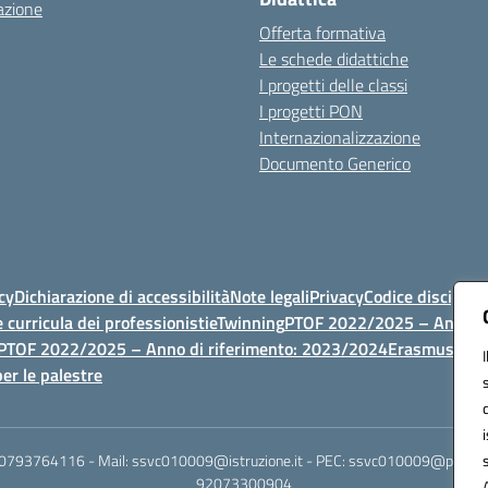
azione
Offerta formativa
Le schede didattiche
I progetti delle classi
I progetti PON
Internazionalizzazione
Documento Generico
cy
Dichiarazione di accessibilità
Note legali
Privacy
Codice discipli
 curricula dei professionisti
eTwinning
PTOF 2022/2025 – Anno di
PTOF 2022/2025 – Anno di riferimento: 2023/2024
Erasmus
PTOF
er le palestre
 0793764116 - Mail: ssvc010009@istruzione.it - PEC: ssvc010009@pec.istruz
92073300904