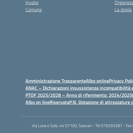
Invalsi
Organizz
Comune
La storia
Amministrazione Trasparente
Albo online
Privacy Poli
ANAC – Dichiarazioni insussistenza incompatibilità e
PTOF 2025/2028 – Anno di riferimento: 2024/2025
Albo on line
Riservata
P.N. Dotazione di attrezzature p
Via Luna e Sole, 44 07100, Sassari - Tel 079293287 - Fax