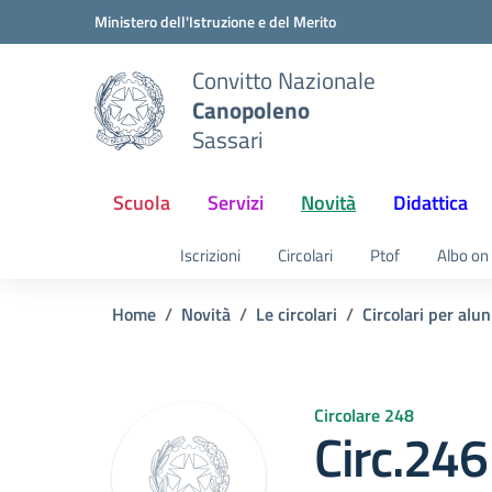
Vai ai contenuti
Vai al menu di navigazione
Vai al footer
Ministero dell'Istruzione e del Merito
Convitto Nazionale
Canopoleno
Sassari
Scuola
Servizi
Novità
Didattica
Iscrizioni
Circolari
Ptof
Albo on 
Home
Novità
Le circolari
Circolari per alun
Circolare 248
Circ.246