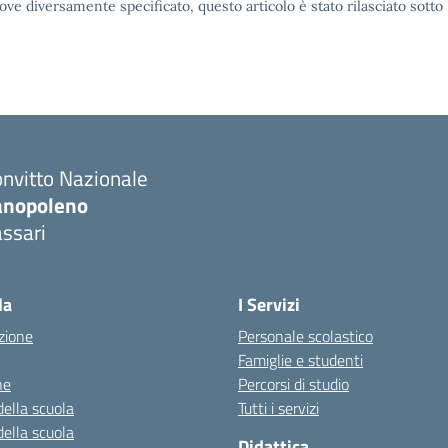
ove diversamente specificato, questo articolo è stato rilasciato sott
nvitto Nazionale
anopoleno
ssari
Visita la pagina iniziale della scuola
la
I Servizi
zione
Personale scolastico
Famiglie e studenti
ne
Percorsi di studio
della scuola
Tutti i servizi
della scuola
Didattica