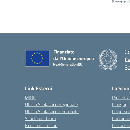
Eccetto d
Co
C
Sa
— 
Link Esterni
La Scuo
MIUR
Presenta
Ufficio Scolastico Regionale
I luoghi
Ufficio Scolastico Territoriale
Le perso
Scuola in Chiaro
I numeri 
Iscrizioni On Line
Le carte 