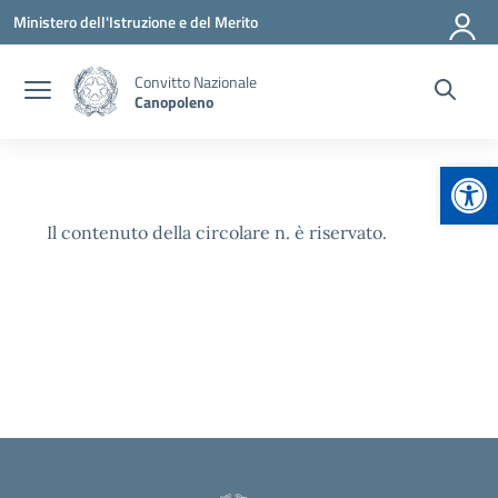
Vai ai contenuti
Vai al menu di navigazione
Vai al footer
Ministero dell'Istruzione e del Merito
Convitto Nazionale
Canopoleno
Apr
Il contenuto della circolare n. è riservato.