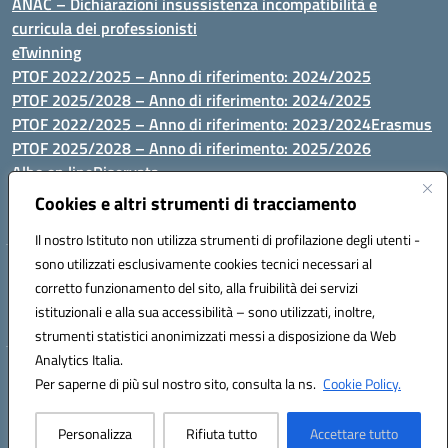
ANAC – Dichiarazioni insussistenza incompatibilità e
curricula dei professionisti
eTwinning
PTOF 2022/2025 – Anno di riferimento: 2024/2025
PTOF 2025/2028 – Anno di riferimento: 2024/2025
PTOF 2022/2025 – Anno di riferimento: 2023/2024
Erasmus
PTOF 2025/2028 – Anno di riferimento: 2025/2026
Albo on line
Riservata
P.N. Dotazione di attrezzature per le palestre
Cookies e altri strumenti di tracciamento
Il nostro Istituto non utilizza strumenti di profilazione degli utenti -
sono utilizzati esclusivamente cookies tecnici necessari al
Via Luna e Sole, 44 07100, Sassari - Tel 079293287 - Fax 0793764116
corretto funzionamento del sito, alla fruibilità dei servizi
- Mail: ssvc010009@istruzione.it - PEC: ssvc010009@pec.istruzione.it
istituzionali e alla sua accessibilità – sono utilizzati, inoltre,
- C.F. / P.IVA Convitto 80000150906 - C.F. Scuole 92073300904
strumenti statistici anonimizzati messi a disposizione da Web
Analytics Italia.
Hosting & Powered by 3D Solution S.r.l.
Per saperne di più sul nostro sito, consulta la ns.
Cookie Policy.
Concept & Design by Designers Italia
Personalizza
Rifiuta tutto
Accettare tutto