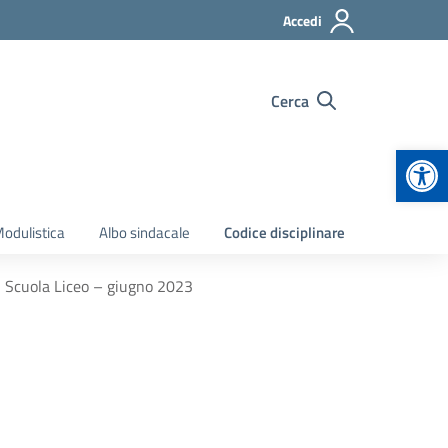
Accedi
Cerca
Apr
odulistica
Albo sindacale
Codice disciplinare
li Scuola Liceo – giugno 2023