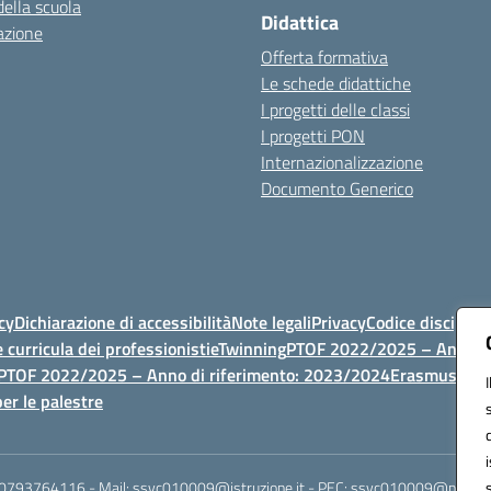
della scuola
Didattica
azione
Offerta formativa
Le schede didattiche
I progetti delle classi
I progetti PON
Internazionalizzazione
Documento Generico
cy
Dichiarazione di accessibilità
Note legali
Privacy
Codice discipli
 curricula dei professionisti
eTwinning
PTOF 2022/2025 – Anno di
PTOF 2022/2025 – Anno di riferimento: 2023/2024
Erasmus
PTOF
er le palestre
 0793764116 - Mail: ssvc010009@istruzione.it - PEC: ssvc010009@pec.istruz