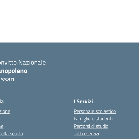
nvitto Nazionale
anopoleno
ssari
Visita la pagina iniziale della scuola
la
I Servizi
zione
Personale scolastico
Famiglie e studenti
ne
Percorsi di studio
della scuola
Tutti i servizi