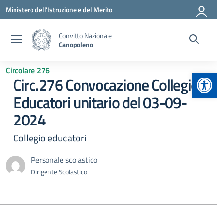
Vai ai contenuti
Vai al menu di navigazione
Vai al footer
Ministero dell'Istruzione e del Merito
Convitto Nazionale
Canopoleno
Circolare 276
Apr
Circ.276 Convocazione Collegio
Educatori unitario del 03-09-
2024
Collegio educatori
Personale scolastico
Dirigente Scolastico