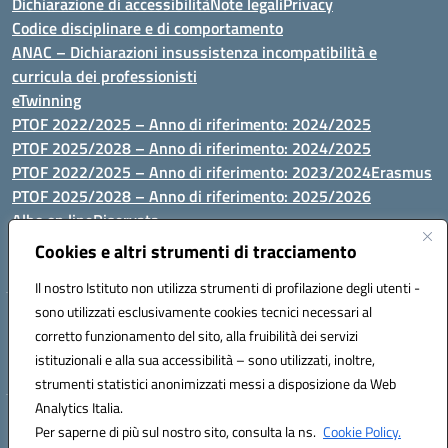
Dichiarazione di accessibilità
Note legali
Privacy
Codice disciplinare e di comportamento
ANAC – Dichiarazioni insussistenza incompatibilità e
curricula dei professionisti
eTwinning
PTOF 2022/2025 – Anno di riferimento: 2024/2025
PTOF 2025/2028 – Anno di riferimento: 2024/2025
PTOF 2022/2025 – Anno di riferimento: 2023/2024
Erasmus
PTOF 2025/2028 – Anno di riferimento: 2025/2026
Albo on line
Riservata
P.N. Dotazione di attrezzature per le palestre
Cookies e altri strumenti di tracciamento
Il nostro Istituto non utilizza strumenti di profilazione degli utenti -
sono utilizzati esclusivamente cookies tecnici necessari al
Via Luna e Sole, 44 07100, Sassari - Tel 079293287 - Fax 0793764116
corretto funzionamento del sito, alla fruibilità dei servizi
- Mail: ssvc010009@istruzione.it - PEC: ssvc010009@pec.istruzione.it
istituzionali e alla sua accessibilità – sono utilizzati, inoltre,
- C.F. / P.IVA Convitto 80000150906 - C.F. Scuole 92073300904
strumenti statistici anonimizzati messi a disposizione da Web
Analytics Italia.
Hosting & Powered by 3D Solution S.r.l.
Per saperne di più sul nostro sito, consulta la ns.
Cookie Policy.
Concept & Design by Designers Italia