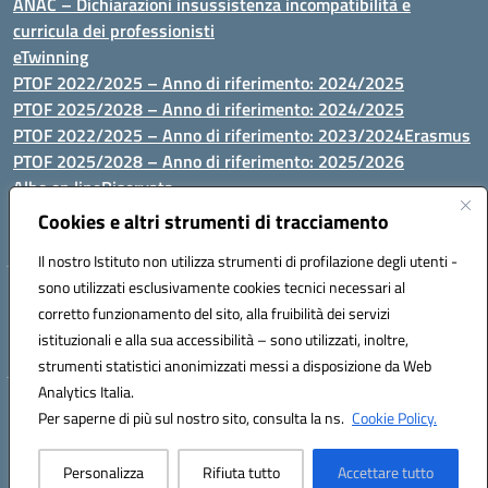
ANAC – Dichiarazioni insussistenza incompatibilità e
curricula dei professionisti
eTwinning
PTOF 2022/2025 – Anno di riferimento: 2024/2025
PTOF 2025/2028 – Anno di riferimento: 2024/2025
PTOF 2022/2025 – Anno di riferimento: 2023/2024
Erasmus
PTOF 2025/2028 – Anno di riferimento: 2025/2026
Albo on line
Riservata
P.N. Dotazione di attrezzature per le palestre
Cookies e altri strumenti di tracciamento
Il nostro Istituto non utilizza strumenti di profilazione degli utenti -
sono utilizzati esclusivamente cookies tecnici necessari al
Via Luna e Sole, 44 07100, Sassari - Tel 079293287 - Fax 0793764116
corretto funzionamento del sito, alla fruibilità dei servizi
- Mail: ssvc010009@istruzione.it - PEC: ssvc010009@pec.istruzione.it
istituzionali e alla sua accessibilità – sono utilizzati, inoltre,
- C.F. / P.IVA Convitto 80000150906 - C.F. Scuole 92073300904
strumenti statistici anonimizzati messi a disposizione da Web
Analytics Italia.
Hosting & Powered by 3D Solution S.r.l.
Per saperne di più sul nostro sito, consulta la ns.
Cookie Policy.
Concept & Design by Designers Italia
Personalizza
Rifiuta tutto
Accettare tutto