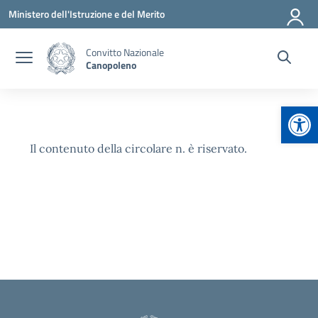
Vai ai contenuti
Vai al menu di navigazione
Vai al footer
Ministero dell'Istruzione e del Merito
Convitto Nazionale
Canopoleno
Apr
Il contenuto della circolare n. è riservato.