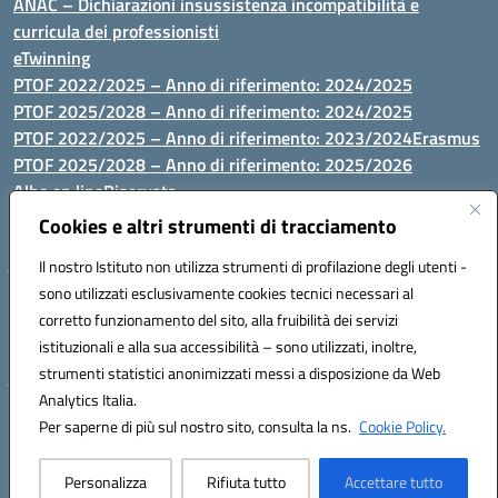
ANAC – Dichiarazioni insussistenza incompatibilità e
curricula dei professionisti
eTwinning
PTOF 2022/2025 – Anno di riferimento: 2024/2025
PTOF 2025/2028 – Anno di riferimento: 2024/2025
PTOF 2022/2025 – Anno di riferimento: 2023/2024
Erasmus
PTOF 2025/2028 – Anno di riferimento: 2025/2026
Albo on line
Riservata
P.N. Dotazione di attrezzature per le palestre
Cookies e altri strumenti di tracciamento
Il nostro Istituto non utilizza strumenti di profilazione degli utenti -
sono utilizzati esclusivamente cookies tecnici necessari al
Via Luna e Sole, 44 07100, Sassari - Tel 079293287 - Fax 0793764116
corretto funzionamento del sito, alla fruibilità dei servizi
- Mail: ssvc010009@istruzione.it - PEC: ssvc010009@pec.istruzione.it
istituzionali e alla sua accessibilità – sono utilizzati, inoltre,
- C.F. / P.IVA Convitto 80000150906 - C.F. Scuole 92073300904
strumenti statistici anonimizzati messi a disposizione da Web
Analytics Italia.
Hosting & Powered by 3D Solution S.r.l.
Per saperne di più sul nostro sito, consulta la ns.
Cookie Policy.
Concept & Design by Designers Italia
Personalizza
Rifiuta tutto
Accettare tutto