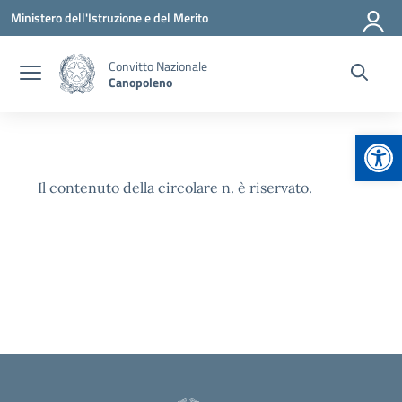
Vai ai contenuti
Vai al menu di navigazione
Vai al footer
Ministero dell'Istruzione e del Merito
Convitto Nazionale
Canopoleno
Apr
Il contenuto della circolare n. è riservato.