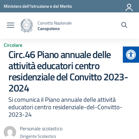
Vai ai contenuti
Vai al menu di navigazione
Vai al footer
Ministero dell'Istruzione e del Merito
Convitto Nazionale
Canopoleno
Circolare
Apr
Circ.46 Piano annuale delle
attività educatori centro
residenziale del Convitto 2023-
2024
Si comunica il Piano annuale delle attività
educatori centro residenziale-del-Convitto-
2023-24
Personale scolastico
Dirigente Scolastico