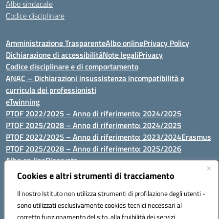
Albo sindacale
Codice disciplinare
Amministrazione Trasparente
Albo online
Privacy Policy
Dichiarazione di accessibilità
Note legali
Privacy
Codice disciplinare e di comportamento
ANAC – Dichiarazioni insussistenza incompatibilità e
curricula dei professionisti
eTwinning
PTOF 2022/2025 – Anno di riferimento: 2024/2025
PTOF 2025/2028 – Anno di riferimento: 2024/2025
PTOF 2022/2025 – Anno di riferimento: 2023/2024
Erasmus
PTOF 2025/2028 – Anno di riferimento: 2025/2026
Albo on line
Riservata
P.N. Dotazione di attrezzature per le palestre
Cookies e altri strumenti di tracciamento
Il nostro Istituto non utilizza strumenti di profilazione degli utenti -
sono utilizzati esclusivamente cookies tecnici necessari al
Via Luna e Sole, 44 07100, Sassari - Tel 079293287 - Fax 0793764116
corretto funzionamento del sito, alla fruibilità dei servizi