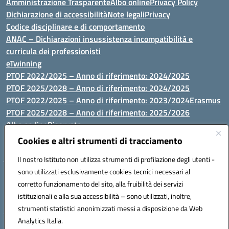
Amministrazione Trasparente
Albo online
Privacy Policy
Dichiarazione di accessibilità
Note legali
Privacy
Codice disciplinare e di comportamento
ANAC – Dichiarazioni insussistenza incompatibilità e
curricula dei professionisti
eTwinning
PTOF 2022/2025 – Anno di riferimento: 2024/2025
PTOF 2025/2028 – Anno di riferimento: 2024/2025
PTOF 2022/2025 – Anno di riferimento: 2023/2024
Erasmus
PTOF 2025/2028 – Anno di riferimento: 2025/2026
Albo on line
Riservata
P.N. Dotazione di attrezzature per le palestre
Cookies e altri strumenti di tracciamento
Il nostro Istituto non utilizza strumenti di profilazione degli utenti -
sono utilizzati esclusivamente cookies tecnici necessari al
Via Luna e Sole, 44 07100, Sassari - Tel 079293287 - Fax 0793764116
corretto funzionamento del sito, alla fruibilità dei servizi
- Mail: ssvc010009@istruzione.it - PEC: ssvc010009@pec.istruzione.it
istituzionali e alla sua accessibilità – sono utilizzati, inoltre,
- C.F. / P.IVA Convitto 80000150906 - C.F. Scuole 92073300904
strumenti statistici anonimizzati messi a disposizione da Web
Analytics Italia.
Hosting & Powered by 3D Solution S.r.l.