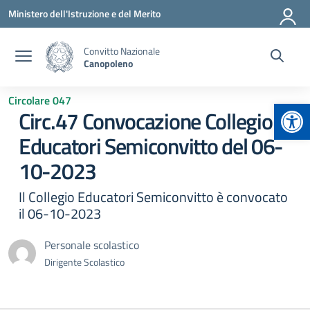
Vai ai contenuti
Vai al menu di navigazione
Vai al footer
Ministero dell'Istruzione e del Merito
Convitto Nazionale
Canopoleno
Circolare 047
Apr
Circ.47 Convocazione Collegio
Educatori Semiconvitto del 06-
10-2023
Il Collegio Educatori Semiconvitto è convocato
il 06-10-2023
Personale scolastico
Dirigente Scolastico