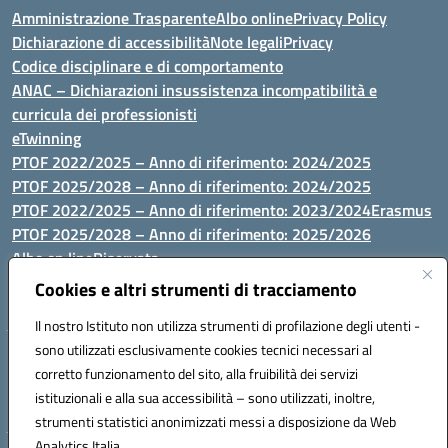
Amministrazione Trasparente
Albo online
Privacy Policy
Dichiarazione di accessibilità
Note legali
Privacy
Codice disciplinare e di comportamento
ANAC – Dichiarazioni insussistenza incompatibilità e
curricula dei professionisti
eTwinning
PTOF 2022/2025 – Anno di riferimento: 2024/2025
PTOF 2025/2028 – Anno di riferimento: 2024/2025
PTOF 2022/2025 – Anno di riferimento: 2023/2024
Erasmus
PTOF 2025/2028 – Anno di riferimento: 2025/2026
Albo on line
Riservata
P.N. Dotazione di attrezzature per le palestre
Cookies e altri strumenti di tracciamento
Il nostro Istituto non utilizza strumenti di profilazione degli utenti -
sono utilizzati esclusivamente cookies tecnici necessari al
Via Luna e Sole, 44 07100, Sassari - Tel 079293287 - Fax 0793764116
corretto funzionamento del sito, alla fruibilità dei servizi
- Mail: ssvc010009@istruzione.it - PEC: ssvc010009@pec.istruzione.it
istituzionali e alla sua accessibilità – sono utilizzati, inoltre,
- C.F. / P.IVA Convitto 80000150906 - C.F. Scuole 92073300904
strumenti statistici anonimizzati messi a disposizione da Web
Analytics Italia.