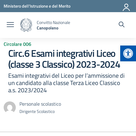
Vai ai contenuti
Vai al menu di navigazione
Vai al footer
Ministero dell'Istruzione e del Merito
Convitto Nazionale
Canopoleno
Circolare 006
Apr
Circ.6 Esami integrativi Liceo
(classe 3 Classico) 2023-2024
Esami integrativi del Liceo per l’ammissione di
un candidato alla classe Terza Liceo Classico
a.s. 2023/2024
Personale scolastico
Dirigente Scolastico