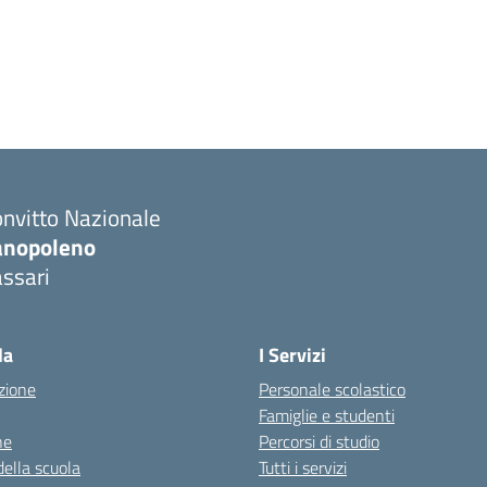
nvitto Nazionale
anopoleno
ssari
Visita la pagina iniziale della scuola
la
I Servizi
zione
Personale scolastico
Famiglie e studenti
ne
Percorsi di studio
della scuola
Tutti i servizi