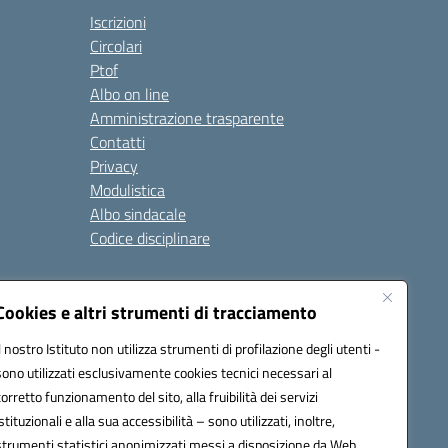
Iscrizioni
Circolari
Ptof
Albo on line
Amministrazione trasparente
Contatti
Privacy
Modulistica
Albo sindacale
Codice disciplinare
nare e di comportamento
Cookies e altri strumenti di tracciamento
 riferimento: 2024/2025
 2025/2028 – Anno di riferimento: 2025/2026
Il nostro Istituto non utilizza strumenti di profilazione degli utenti -
sono utilizzati esclusivamente cookies tecnici necessari al
corretto funzionamento del sito, alla fruibilità dei servizi
istituzionali e alla sua accessibilità – sono utilizzati, inoltre,
ione.it - C.F. / P.IVA Convitto 80000150906 - C.F. Scuole
strumenti statistici anonimizzati messi a disposizione da Web