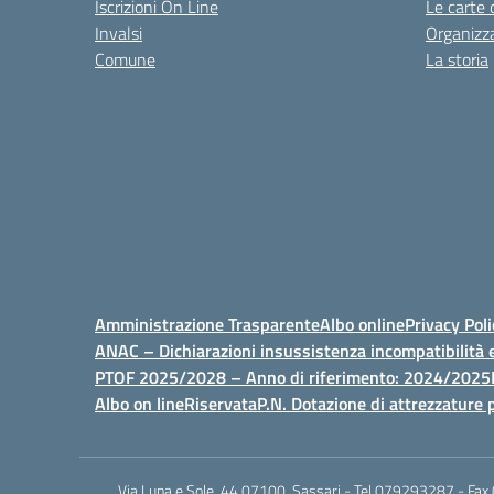
Iscrizioni On Line
Le carte 
Invalsi
Organizz
Comune
La storia
Amministrazione Trasparente
Albo online
Privacy Poli
ANAC – Dichiarazioni insussistenza incompatibilità e
PTOF 2025/2028 – Anno di riferimento: 2024/2025
Albo on line
Riservata
P.N. Dotazione di attrezzature p
Via Luna e Sole, 44 07100, Sassari - Tel 079293287 - Fax