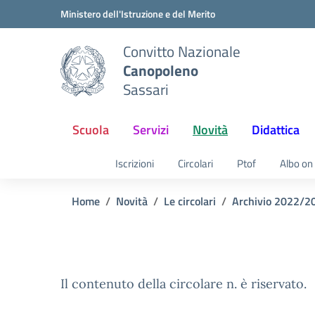
Vai ai contenuti
Vai al menu di navigazione
Vai al footer
Ministero dell'Istruzione e del Merito
Convitto Nazionale
Canopoleno
Sassari
Scuola
Servizi
Novità
Didattica
Iscrizioni
Circolari
Ptof
Albo on 
Home
Novità
Le circolari
Archivio 2022/2
Il contenuto della circolare n. è riservato.