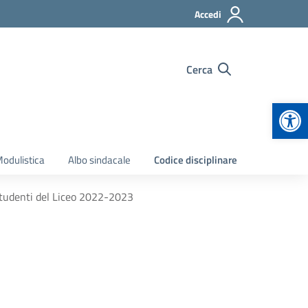
Accedi
Cerca
Apr
odulistica
Albo sindacale
Codice disciplinare
e studenti del Liceo 2022-2023