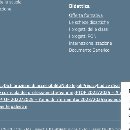
della scuola
Didattica
azione
Offerta formativa
Le schede didattiche
I progetti delle classi
I progetti PON
Internazionalizzazione
Documento Generico
cy
Dichiarazione di accessibilità
Note legali
Privacy
Codice discipli
 curricula dei professionisti
eTwinning
PTOF 2022/2025 – Anno di
PTOF 2022/2025 – Anno di riferimento: 2023/2024
Erasmus
PTOF
er le palestre
 0793764116 - Mail: ssvc010009@istruzione.it - PEC: ssvc010009@pec.istruz