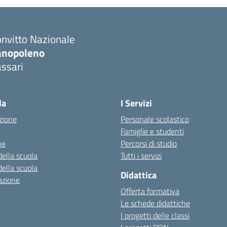
nvitto Nazionale
anopoleno
ssari
Visita la pagina iniziale della scuola
la
I Servizi
zione
Personale scolastico
Famiglie e studenti
ne
Percorsi di studio
della scuola
Tutti i servizi
della scuola
Didattica
azione
Offerta formativa
Le schede didattiche
I progetti delle classi