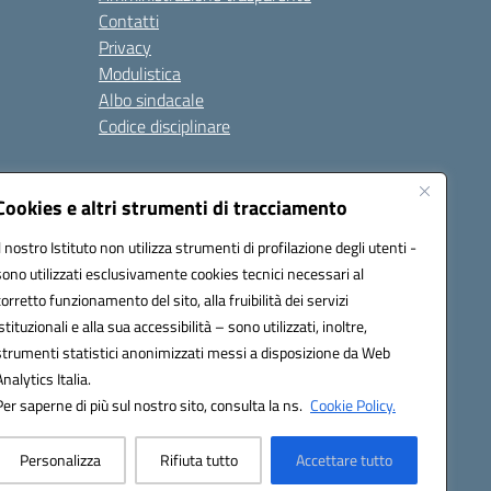
Contatti
Privacy
Modulistica
Albo sindacale
Codice disciplinare
nare e di comportamento
Cookies e altri strumenti di tracciamento
 riferimento: 2024/2025
 2025/2028 – Anno di riferimento: 2025/2026
Il nostro Istituto non utilizza strumenti di profilazione degli utenti -
sono utilizzati esclusivamente cookies tecnici necessari al
corretto funzionamento del sito, alla fruibilità dei servizi
istituzionali e alla sua accessibilità – sono utilizzati, inoltre,
ione.it - C.F. / P.IVA Convitto 80000150906 - C.F. Scuole
strumenti statistici anonimizzati messi a disposizione da Web
Analytics Italia.
Per saperne di più sul nostro sito, consulta la ns.
Cookie Policy.
Personalizza
Rifiuta tutto
Accettare tutto