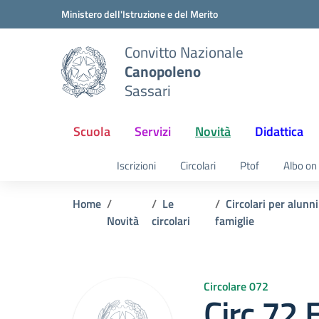
Vai ai contenuti
Vai al menu di navigazione
Vai al footer
Ministero dell'Istruzione e del Merito
Convitto Nazionale
Canopoleno
Sassari
Scuola
Servizi
Novità
Didattica
Iscrizioni
Circolari
Ptof
Albo on 
Home
Le
Circolari per alunni
Novità
circolari
famiglie
Circolare 072
Circ.72 