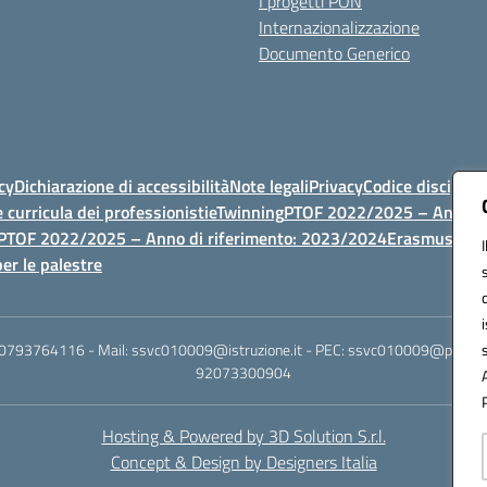
I progetti PON
Internazionalizzazione
Documento Generico
cy
Dichiarazione di accessibilità
Note legali
Privacy
Codice discipli
 curricula dei professionisti
eTwinning
PTOF 2022/2025 – Anno di
PTOF 2022/2025 – Anno di riferimento: 2023/2024
Erasmus
PTOF
er le palestre
 0793764116 - Mail: ssvc010009@istruzione.it - PEC: ssvc010009@pec.istruz
92073300904
Hosting & Powered by 3D Solution S.r.l.
Concept & Design by Designers Italia