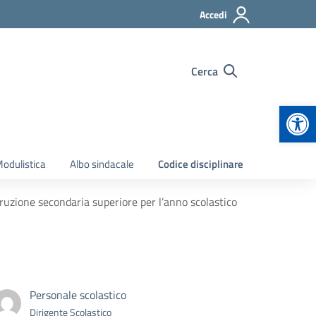
Accedi
Cerca
Apr
odulistica
Albo sindacale
Codice disciplinare
struzione secondaria superiore per l’anno scolastico
Personale scolastico
Dirigente Scolastico