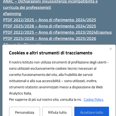
ANAC – Dichiarazioni insussistenza incompatibilità e
curricula dei professionisti
eTwinning
PTOF 2022/2025 – Anno di riferimento: 2024/2025
PTOF 2025/2028 – Anno di riferimento: 2024/2025
PTOF 2022/2025 – Anno di riferimento: 2023/2024
Erasmus
PTOF 2025/2028 – Anno di riferimento: 2025/2026
Albo on line
Riservata
P.N. Dotazione di attrezzature per le palestre
Cookies e altri strumenti di tracciamento
Il nostro Istituto non utilizza strumenti di profilazione degli utenti -
sono utilizzati esclusivamente cookies tecnici necessari al
Via Luna e Sole, 44 07100, Sassari - Tel 079293287 - Fax 0793764116
corretto funzionamento del sito, alla fruibilità dei servizi
- Mail: ssvc010009@istruzione.it - PEC: ssvc010009@pec.istruzione.it
istituzionali e alla sua accessibilità – sono utilizzati, inoltre,
- C.F. / P.IVA Convitto 80000150906 - C.F. Scuole 92073300904
strumenti statistici anonimizzati messi a disposizione da Web
Analytics Italia.
Hosting & Powered by 3D Solution S.r.l.
Per saperne di più sul nostro sito, consulta la ns.
Cookie Policy.
Concept & Design by Designers Italia
Personalizza
Rifiuta tutto
Accettare tutto