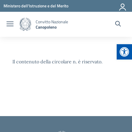
Vai ai contenuti
Vai al menu di navigazione
Vai al footer
Ministero dell'Istruzione e del Merito
Convitto Nazionale
Canopoleno
Apr
Il contenuto della circolare n. è riservato.