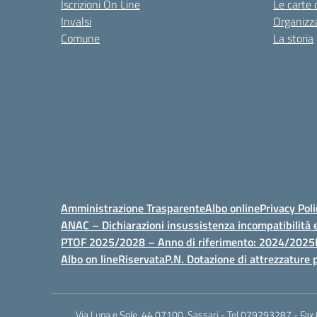
Iscrizioni On Line
Le carte 
Invalsi
Organizz
Comune
La storia
Amministrazione Trasparente
Albo online
Privacy Poli
ANAC – Dichiarazioni insussistenza incompatibilità e
PTOF 2025/2028 – Anno di riferimento: 2024/2025
Albo on line
Riservata
P.N. Dotazione di attrezzature p
Via Luna e Sole, 44 07100, Sassari - Tel 079293287 - Fax