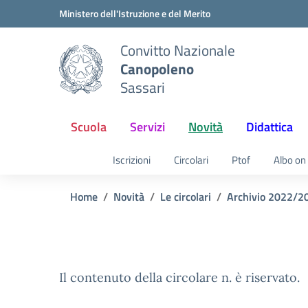
Vai ai contenuti
Vai al menu di navigazione
Vai al footer
Ministero dell'Istruzione e del Merito
Convitto Nazionale
Canopoleno
Sassari
Scuola
Servizi
Novità
Didattica
Iscrizioni
Circolari
Ptof
Albo on 
Home
Novità
Le circolari
Archivio 2022/2
Il contenuto della circolare n. è riservato.