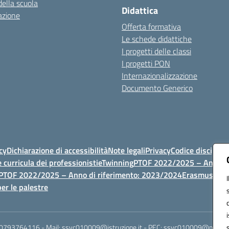
della scuola
Didattica
azione
Offerta formativa
Le schede didattiche
I progetti delle classi
I progetti PON
Internazionalizzazione
Documento Generico
cy
Dichiarazione di accessibilità
Note legali
Privacy
Codice discipli
 curricula dei professionisti
eTwinning
PTOF 2022/2025 – Anno di
PTOF 2022/2025 – Anno di riferimento: 2023/2024
Erasmus
PTOF
er le palestre
 0793764116 - Mail: ssvc010009@istruzione.it - PEC: ssvc010009@pec.istruz