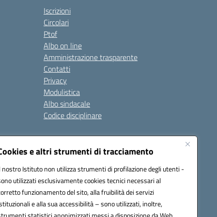
Iscrizioni
Circolari
Ptof
Albo on line
Amministrazione trasparente
Contatti
Privacy
Modulistica
Albo sindacale
Codice disciplinare
nare e di comportamento
Cookies e altri strumenti di tracciamento
 riferimento: 2024/2025
 2025/2028 – Anno di riferimento: 2025/2026
Il nostro Istituto non utilizza strumenti di profilazione degli utenti -
sono utilizzati esclusivamente cookies tecnici necessari al
corretto funzionamento del sito, alla fruibilità dei servizi
istituzionali e alla sua accessibilità – sono utilizzati, inoltre,
ione.it - C.F. / P.IVA Convitto 80000150906 - C.F. Scuole
strumenti statistici anonimizzati messi a disposizione da Web