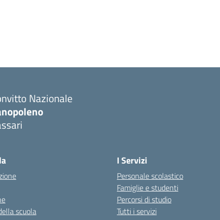
nvitto Nazionale
anopoleno
ssari
Visita la pagina iniziale della scuola
la
I Servizi
zione
Personale scolastico
Famiglie e studenti
ne
Percorsi di studio
della scuola
Tutti i servizi