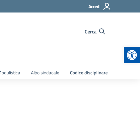
Accedi
Cerca
Apr
odulistica
Albo sindacale
Codice disciplinare