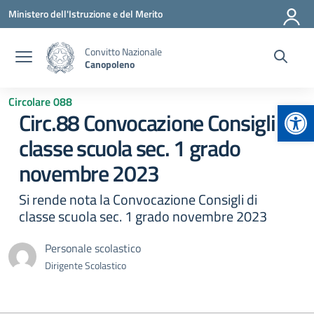
Vai ai contenuti
Vai al menu di navigazione
Vai al footer
Ministero dell'Istruzione e del Merito
Convitto Nazionale
Canopoleno
Circolare 088
Apr
Circ.88 Convocazione Consigli di
classe scuola sec. 1 grado
novembre 2023
Si rende nota la Convocazione Consigli di
classe scuola sec. 1 grado novembre 2023
Personale scolastico
Dirigente Scolastico