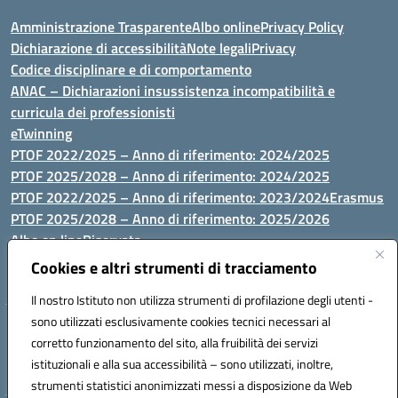
Amministrazione Trasparente
Albo online
Privacy Policy
Dichiarazione di accessibilità
Note legali
Privacy
Codice disciplinare e di comportamento
ANAC – Dichiarazioni insussistenza incompatibilità e
curricula dei professionisti
eTwinning
PTOF 2022/2025 – Anno di riferimento: 2024/2025
PTOF 2025/2028 – Anno di riferimento: 2024/2025
PTOF 2022/2025 – Anno di riferimento: 2023/2024
Erasmus
PTOF 2025/2028 – Anno di riferimento: 2025/2026
Albo on line
Riservata
P.N. Dotazione di attrezzature per le palestre
Cookies e altri strumenti di tracciamento
Il nostro Istituto non utilizza strumenti di profilazione degli utenti -
sono utilizzati esclusivamente cookies tecnici necessari al
Via Luna e Sole, 44 07100, Sassari - Tel 079293287 - Fax 0793764116
corretto funzionamento del sito, alla fruibilità dei servizi
- Mail: ssvc010009@istruzione.it - PEC: ssvc010009@pec.istruzione.it
istituzionali e alla sua accessibilità – sono utilizzati, inoltre,
- C.F. / P.IVA Convitto 80000150906 - C.F. Scuole 92073300904
strumenti statistici anonimizzati messi a disposizione da Web