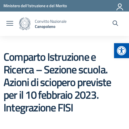
Vai ai contenuti
Vai al menu di navigazione
Vai al footer
Ministero dell'Istruzione e del Merito
Convitto Nazionale
Canopoleno
Apr
Comparto Istruzione e
Ricerca – Sezione scuola.
Azioni di sciopero previste
per il 10 febbraio 2023.
Integrazione FISI