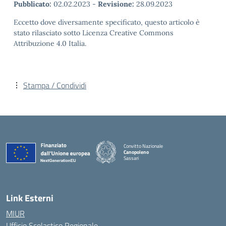
Pubblicato:
02.02.2023
-
Revisione:
28.09.2023
Eccetto dove diversamente specificato, questo articolo è
stato rilasciato sotto Licenza Creative Commons
Attribuzione 4.0 Italia.
Stampa / Condividi
Convitto Nazionale
Canopoleno
Sassari
— Visita la pagina iniziale della scuola
Link Esterni
MIUR
Ufficio Scolastico Regionale