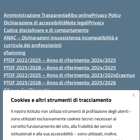
Amministrazione Trasparente
Albo online
Privacy Policy
Dichiarazione di accessibilità
Note legali
Privacy
Codice disciplinare e di comportamento
ANAC – Dichiarazioni insussistenza incompatibilità e
curricula dei professionisti
eTwinning
PTOF 2022/2025 – Anno di riferimento: 2024/2025
PTOF 2025/2028 – Anno di riferimento: 2024/2025
PTOF 2022/2025 – Anno di riferimento: 2023/2024
Erasmus
PTOF 2025/2028 – Anno di riferimento: 2025/2026
Albo on line
Riservata
P.N. Dotazione di attrezzature per le palestre
Cookies e altri strumenti di tracciamento
Il nostro Istituto non utilizza strumenti di profilazione degli utenti -
sono utilizzati esclusivamente cookies tecnici necessari al
Via Luna e Sole, 44 07100, Sassari - Tel 079293287 - Fax 0793764116
corretto funzionamento del sito, alla fruibilità dei servizi
- Mail: ssvc010009@istruzione.it - PEC: ssvc010009@pec.istruzione.it
istituzionali e alla sua accessibilità – sono utilizzati, inoltre,
- C.F. / P.IVA Convitto 80000150906 - C.F. Scuole 92073300904