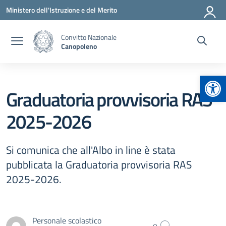
Vai ai contenuti
Vai al menu di navigazione
Vai al footer
Ministero dell'Istruzione e del Merito
Convitto Nazionale
Canopoleno
Apr
Graduatoria provvisoria RAS
2025-2026
Si comunica che all'Albo in line è stata
pubblicata la Graduatoria provvisoria RAS
2025-2026.
Personale scolastico