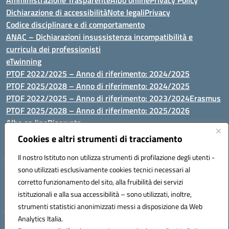
Amministrazione Trasparente
Albo online
Privacy Policy
Dichiarazione di accessibilità
Note legali
Privacy
Codice disciplinare e di comportamento
ANAC – Dichiarazioni insussistenza incompatibilità e
curricula dei professionisti
eTwinning
PTOF 2022/2025 – Anno di riferimento: 2024/2025
PTOF 2025/2028 – Anno di riferimento: 2024/2025
PTOF 2022/2025 – Anno di riferimento: 2023/2024
Erasmus
PTOF 2025/2028 – Anno di riferimento: 2025/2026
Albo on line
Riservata
P.N. Dotazione di attrezzature per le palestre
Cookies e altri strumenti di tracciamento
Il nostro Istituto non utilizza strumenti di profilazione degli utenti -
sono utilizzati esclusivamente cookies tecnici necessari al
Via Luna e Sole, 44 07100, Sassari - Tel 079293287 - Fax 0793764116
corretto funzionamento del sito, alla fruibilità dei servizi
- Mail: ssvc010009@istruzione.it - PEC: ssvc010009@pec.istruzione.it
istituzionali e alla sua accessibilità – sono utilizzati, inoltre,
- C.F. / P.IVA Convitto 80000150906 - C.F. Scuole 92073300904
strumenti statistici anonimizzati messi a disposizione da Web
Analytics Italia.
Hosting & Powered by 3D Solution S.r.l.