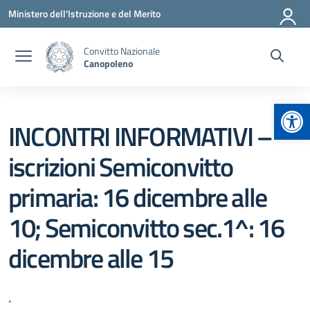
Vai ai contenuti
Vai al menu di navigazione
Vai al footer
Ministero dell'Istruzione e del Merito
Convitto Nazionale
Canopoleno
Apr
INCONTRI INFORMATIVI –
iscrizioni Semiconvitto
primaria: 16 dicembre alle
10; Semiconvitto sec.1^: 16
dicembre alle 15
.