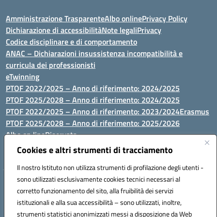
Amministrazione Trasparente
Albo online
Privacy Policy
Dichiarazione di accessibilità
Note legali
Privacy
Codice disciplinare e di comportamento
ANAC – Dichiarazioni insussistenza incompatibilità e
curricula dei professionisti
eTwinning
PTOF 2022/2025 – Anno di riferimento: 2024/2025
PTOF 2025/2028 – Anno di riferimento: 2024/2025
PTOF 2022/2025 – Anno di riferimento: 2023/2024
Erasmus
PTOF 2025/2028 – Anno di riferimento: 2025/2026
Albo on line
Riservata
P.N. Dotazione di attrezzature per le palestre
Cookies e altri strumenti di tracciamento
Il nostro Istituto non utilizza strumenti di profilazione degli utenti -
sono utilizzati esclusivamente cookies tecnici necessari al
Via Luna e Sole, 44 07100, Sassari - Tel 079293287 - Fax 0793764116
corretto funzionamento del sito, alla fruibilità dei servizi
- Mail: ssvc010009@istruzione.it - PEC: ssvc010009@pec.istruzione.it
istituzionali e alla sua accessibilità – sono utilizzati, inoltre,
- C.F. / P.IVA Convitto 80000150906 - C.F. Scuole 92073300904
strumenti statistici anonimizzati messi a disposizione da Web