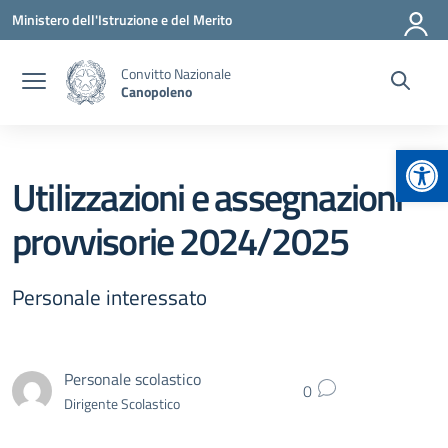
Vai ai contenuti
Vai al menu di navigazione
Vai al footer
Ministero dell'Istruzione e del Merito
Convitto Nazionale
Canopoleno
Apr
Utilizzazioni e assegnazioni
provvisorie 2024/2025
Personale interessato
Personale scolastico
0
Dirigente Scolastico