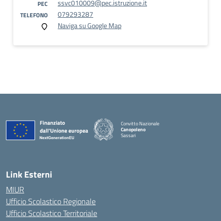
ssvc010009@pec.istruzione.it
PEC
079293287
TELEFONO
Naviga su Google Map
Convitto Nazionale
Canopoleno
Sassari
— Visita la pagina iniziale della scuola
Link Esterni
MIUR
Ufficio Scolastico Regionale
Ufficio Scolastico Territoriale