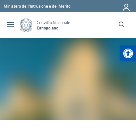
Vai ai contenuti
Vai al menu di navigazione
Vai al footer
Ministero dell'Istruzione e del Merito
Convitto Nazionale
Canopoleno
Apr