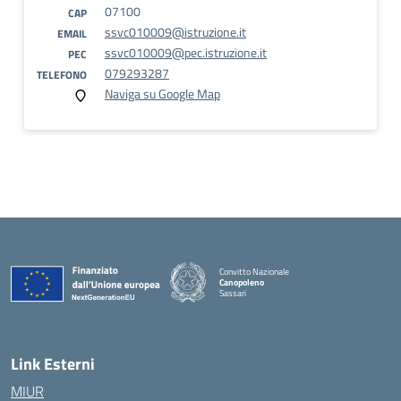
07100
CAP
ssvc010009@istruzione.it
EMAIL
ssvc010009@pec.istruzione.it
PEC
079293287
TELEFONO
Naviga su Google Map
Convitto Nazionale
Canopoleno
Sassari
— Visita la pagina iniziale della scuola
Link Esterni
MIUR