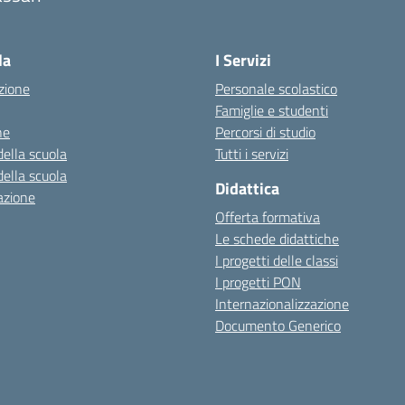
Visita la pagina iniziale della scuola
la
I Servizi
zione
Personale scolastico
Famiglie e studenti
ne
Percorsi di studio
della scuola
Tutti i servizi
della scuola
Didattica
azione
Offerta formativa
Le schede didattiche
I progetti delle classi
I progetti PON
Internazionalizzazione
Documento Generico