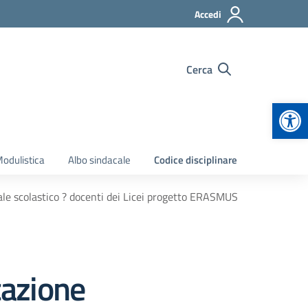
Accedi
Cerca
Apr
odulistica
Albo sindacale
Codice disciplinare
ale scolastico ? docenti dei Licei progetto ERASMUS
cazione