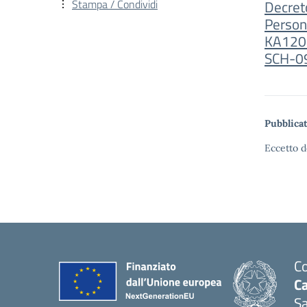
Stampa / Condividi
Decret
Person
KA120
SCH-0
Pubblicat
Eccetto d
Co
C
Sa