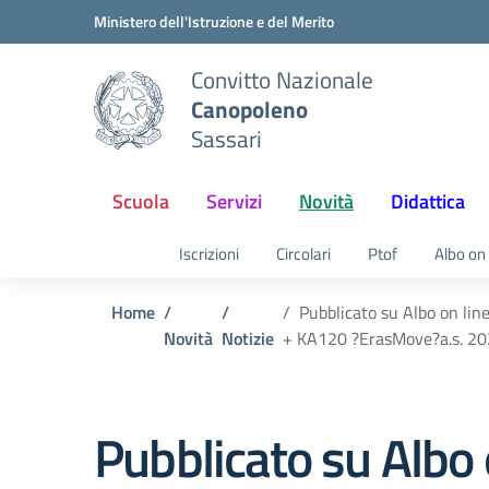
Vai ai contenuti
Vai al menu di navigazione
Vai al footer
Ministero dell'Istruzione e del Merito
Convitto Nazionale
Canopoleno
Sassari
Scuola
Servizi
Novità
Didattica
Iscrizioni
Circolari
Ptof
Albo on 
Home
Pubblicato su Albo on lin
Novità
Notizie
+ KA120 ?ErasMove?a.s. 
Pubblicato su Albo 