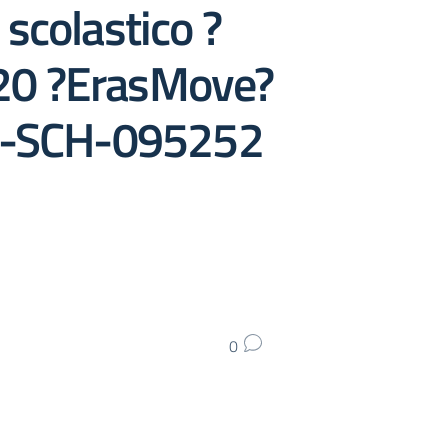
scolastico ?
120 ?ErasMove?
20-SCH-095252
0