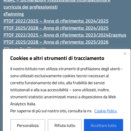
curricula dei professionisti
eTwinning
PTOF 2022/2025 – Anno di riferimento: 2024/2025
PTOF 2025/2028 – Anno di riferimento: 2024/2025
PTOF 2022/2025 – Anno di riferimento: 2023/2024
Erasmus
PTOF 2025/2028 – Anno di riferimento: 2025/2026
Albo on line
Riservata
P.N. Dotazione di attrezzature per le palestre
Cookies e altri strumenti di tracciamento
Il nostro Istituto non utilizza strumenti di profilazione degli utenti -
sono utilizzati esclusivamente cookies tecnici necessari al
Via Luna e Sole, 44 07100, Sassari - Tel 079293287 - Fax 0793764116
corretto funzionamento del sito, alla fruibilità dei servizi
- Mail: ssvc010009@istruzione.it - PEC: ssvc010009@pec.istruzione.it
istituzionali e alla sua accessibilità – sono utilizzati, inoltre,
- C.F. / P.IVA Convitto 80000150906 - C.F. Scuole 92073300904
strumenti statistici anonimizzati messi a disposizione da Web
Analytics Italia.
Hosting & Powered by 3D Solution S.r.l.
Per saperne di più sul nostro sito, consulta la ns.
Cookie Policy.
Concept & Design by Designers Italia
Personalizza
Rifiuta tutto
Accettare tutto