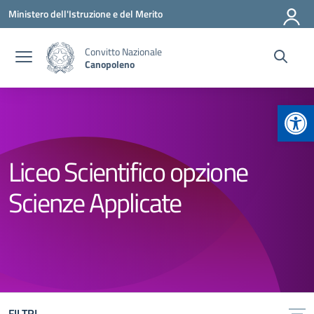
Vai ai contenuti
Vai al menu di navigazione
Vai al footer
Ministero dell'Istruzione e del Merito
Convitto Nazionale
Canopoleno
Apr
Liceo Scientifico opzione
Scienze Applicate
FILTRI