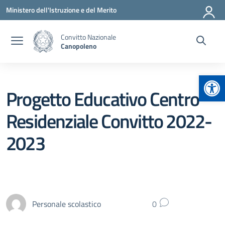
Vai ai contenuti
Vai al menu di navigazione
Vai al footer
Ministero dell'Istruzione e del Merito
Convitto Nazionale
Canopoleno
Apr
Progetto Educativo Centro
Residenziale Convitto 2022-
2023
Personale scolastico
0