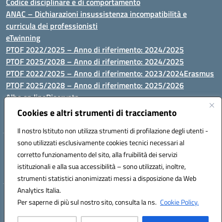
Codice disciplinare e di comportamento
ANAC – Dichiarazioni insussistenza incompatibilità e
curricula dei professionisti
eTwinning
PTOF 2022/2025 – Anno di riferimento: 2024/2025
PTOF 2025/2028 – Anno di riferimento: 2024/2025
PTOF 2022/2025 – Anno di riferimento: 2023/2024
Erasmus
PTOF 2025/2028 – Anno di riferimento: 2025/2026
Albo on line
Riservata
P.N. Dotazione di attrezzature per le palestre
Cookies e altri strumenti di tracciamento
Il nostro Istituto non utilizza strumenti di profilazione degli utenti -
sono utilizzati esclusivamente cookies tecnici necessari al
Via Luna e Sole, 44 07100, Sassari - Tel 079293287 - Fax 0793764116
corretto funzionamento del sito, alla fruibilità dei servizi
- Mail: ssvc010009@istruzione.it - PEC: ssvc010009@pec.istruzione.it
istituzionali e alla sua accessibilità – sono utilizzati, inoltre,
- C.F. / P.IVA Convitto 80000150906 - C.F. Scuole 92073300904
strumenti statistici anonimizzati messi a disposizione da Web
Analytics Italia.
Hosting & Powered by 3D Solution S.r.l.
Per saperne di più sul nostro sito, consulta la ns.
Cookie Policy.
Concept & Design by Designers Italia