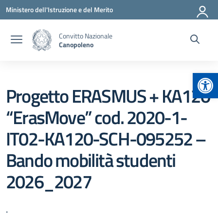
Vai ai contenuti
Vai al menu di navigazione
Vai al footer
Ministero dell'Istruzione e del Merito
Convitto Nazionale
Canopoleno
Apr
Progetto ERASMUS + KA120
“ErasMove” cod. 2020-1-
IT02-KA120-SCH-095252 –
Bando mobilità studenti
2026_2027
.