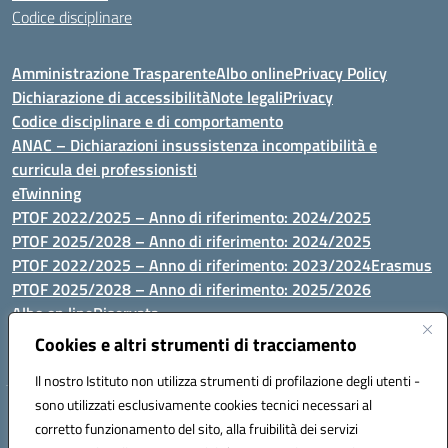
Codice disciplinare
Amministrazione Trasparente
Albo online
Privacy Policy
Dichiarazione di accessibilità
Note legali
Privacy
Codice disciplinare e di comportamento
ANAC – Dichiarazioni insussistenza incompatibilità e
curricula dei professionisti
eTwinning
PTOF 2022/2025 – Anno di riferimento: 2024/2025
PTOF 2025/2028 – Anno di riferimento: 2024/2025
PTOF 2022/2025 – Anno di riferimento: 2023/2024
Erasmus
PTOF 2025/2028 – Anno di riferimento: 2025/2026
Albo on line
Riservata
P.N. Dotazione di attrezzature per le palestre
Cookies e altri strumenti di tracciamento
Il nostro Istituto non utilizza strumenti di profilazione degli utenti -
sono utilizzati esclusivamente cookies tecnici necessari al
Via Luna e Sole, 44 07100, Sassari - Tel 079293287 - Fax 0793764116
corretto funzionamento del sito, alla fruibilità dei servizi
- Mail: ssvc010009@istruzione.it - PEC: ssvc010009@pec.istruzione.it