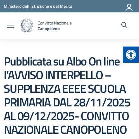
Vai ai contenuti
Vai al menu di navigazione
Vai al footer
Ministero dell'Istruzione e del Merito
Convitto Nazionale
Canopoleno
Apr
Pubblicata su Albo On line
l’AVVISO INTERPELLO –
SUPPLENZA EEEE SCUOLA
PRIMARIA DAL 28/11/2025
AL 09/12/2025- CONVITTO
NAZIONALE CANOPOLENO