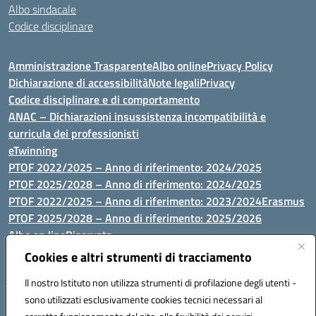
Albo sindacale
Codice disciplinare
Amministrazione Trasparente
Albo online
Privacy Policy
Dichiarazione di accessibilità
Note legali
Privacy
Codice disciplinare e di comportamento
ANAC – Dichiarazioni insussistenza incompatibilità e
curricula dei professionisti
eTwinning
PTOF 2022/2025 – Anno di riferimento: 2024/2025
PTOF 2025/2028 – Anno di riferimento: 2024/2025
PTOF 2022/2025 – Anno di riferimento: 2023/2024
Erasmus
PTOF 2025/2028 – Anno di riferimento: 2025/2026
Albo on line
Riservata
P.N. Dotazione di attrezzature per le palestre
Cookies e altri strumenti di tracciamento
Il nostro Istituto non utilizza strumenti di profilazione degli utenti -
sono utilizzati esclusivamente cookies tecnici necessari al
Via Luna e Sole, 44 07100, Sassari - Tel 079293287 - Fax 0793764116