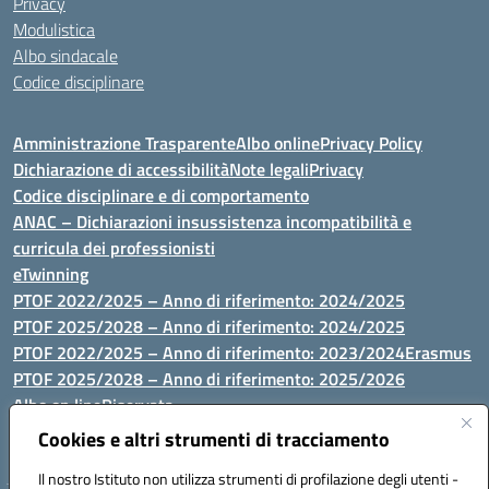
Privacy
Modulistica
Albo sindacale
Codice disciplinare
Amministrazione Trasparente
Albo online
Privacy Policy
Dichiarazione di accessibilità
Note legali
Privacy
Codice disciplinare e di comportamento
ANAC – Dichiarazioni insussistenza incompatibilità e
curricula dei professionisti
eTwinning
PTOF 2022/2025 – Anno di riferimento: 2024/2025
PTOF 2025/2028 – Anno di riferimento: 2024/2025
PTOF 2022/2025 – Anno di riferimento: 2023/2024
Erasmus
PTOF 2025/2028 – Anno di riferimento: 2025/2026
Albo on line
Riservata
P.N. Dotazione di attrezzature per le palestre
Cookies e altri strumenti di tracciamento
Il nostro Istituto non utilizza strumenti di profilazione degli utenti -