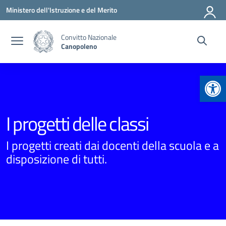
Vai ai contenuti
Vai al menu di navigazione
Vai al footer
Ministero dell'Istruzione e del Merito
Convitto Nazionale
Canopoleno
Apr
I progetti delle classi
I progetti creati dai docenti della scuola e a
disposizione di tutti.