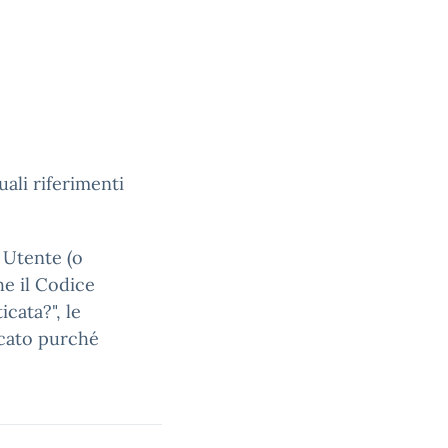
uali riferimenti
e Utente (o
he il Codice
cata?", le
ficato purché