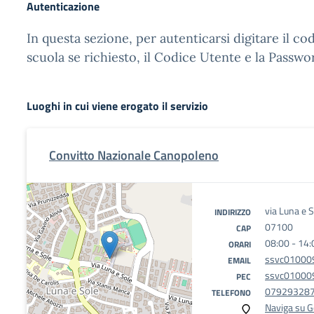
Autenticazione
In questa sezione, per autenticarsi digitare il cod
scuola se richiesto, il Codice Utente e la Passwo
Luoghi in cui viene erogato il servizio
Convitto Nazionale Canopoleno
via Luna e 
INDIRIZZO
07100
CAP
08:00 - 14:
ORARI
ssvc010009
EMAIL
ssvc010009
PEC
07929328
TELEFONO
Naviga su 