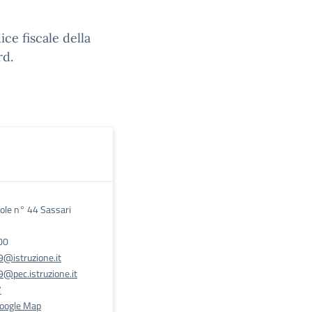
ice fiscale della
rd.
Sole n° 44 Sassari
00
@istruzione.it
@pec.istruzione.it
7
Google Map