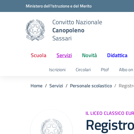
Vai ai contenuti
Vai al menu di navigazione
Vai al footer
Ministero dell'Istruzione e del Merito
Convitto Nazionale
Canopoleno
Sassari
Scuola
Servizi
Novità
Didattica
Iscrizioni
Circolari
Ptof
Albo on 
Home
Servizi
Personale scolastico
Registr
IL LICEO CLASSICO 
Registro