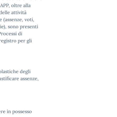
APP, oltre alla
elle attività
 (assenze, voti,
ie), sono presenti
Processi di
egistro per gli
olastiche degli
ustificare assenze,
ere in possesso