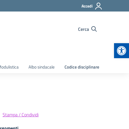
Accedi
Cerca
Apr
odulistica
Albo sindacale
Codice disciplinare
Stampa / Condividi
rgomenti