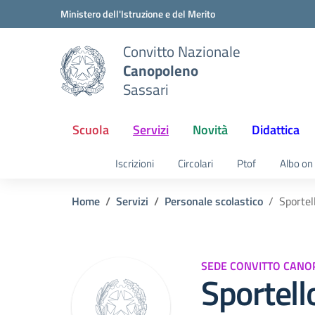
Vai ai contenuti
Vai al menu di navigazione
Vai al footer
Ministero dell'Istruzione e del Merito
Convitto Nazionale
Canopoleno
Sassari
Scuola
Servizi
Novità
Didattica
Iscrizioni
Circolari
Ptof
Albo on 
Home
Servizi
Personale scolastico
Sportel
SEDE CONVITTO CANO
Sportell