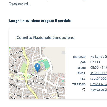
Password.
Luoghi in cui viene erogato il servizio
Convitto Nazionale Canopoleno
via Luna e 
INDIRIZZO
07100
CAP
08:00 - 14:
ORARI
ssvc010009
EMAIL
ssvc010009
PEC
07929328
TELEFONO
Naviga su 