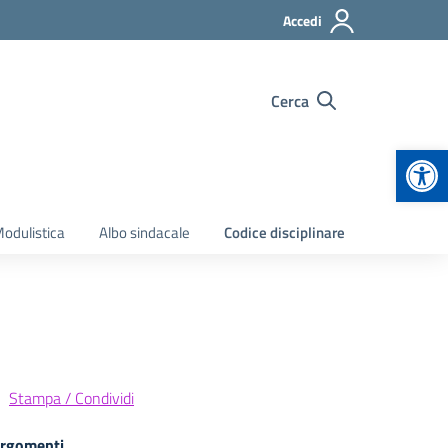
Accedi
Cerca
Apr
odulistica
Albo sindacale
Codice disciplinare
Stampa / Condividi
rgomenti