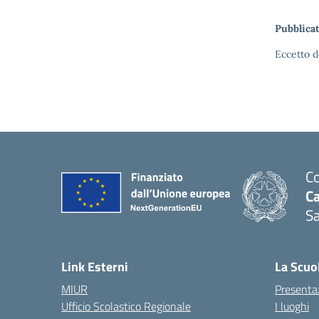
Pubblicat
Eccetto d
Co
C
Sa
— 
Link Esterni
La Scuo
MIUR
Presenta
Ufficio Scolastico Regionale
I luoghi