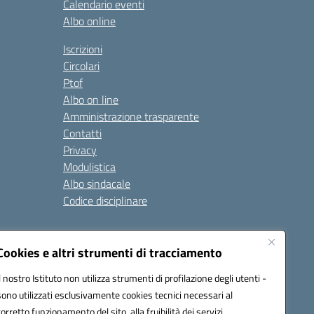
Calendario eventi
Albo online
Iscrizioni
Circolari
Ptof
Albo on line
Amministrazione trasparente
Contatti
Privacy
Modulistica
Albo sindacale
Codice disciplinare
nare e di comportamento
Cookies e altri strumenti di tracciamento
 riferimento: 2024/2025
 2025/2028 – Anno di riferimento: 2025/2026
Il nostro Istituto non utilizza strumenti di profilazione degli utenti -
sono utilizzati esclusivamente cookies tecnici necessari al
corretto funzionamento del sito, alla fruibilità dei servizi