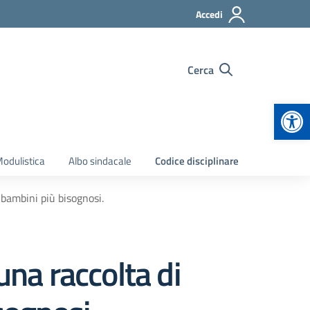
Accedi
Cerca
Apr
odulistica
Albo sindacale
Codice disciplinare
 bambini più bisognosi.
una raccolta di