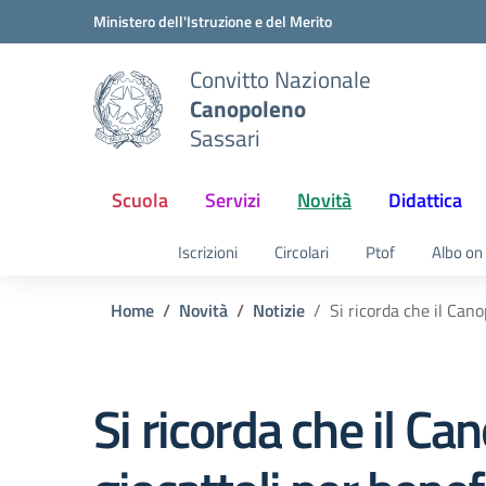
Vai ai contenuti
Vai al menu di navigazione
Vai al footer
Ministero dell'Istruzione e del Merito
Convitto Nazionale
Canopoleno
Sassari
Scuola
Servizi
Novità
Didattica
Iscrizioni
Circolari
Ptof
Albo on 
Home
Novità
Notizie
Si ricorda che il Can
Si ricorda che il C