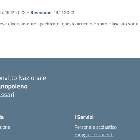
o:
19.12.2023
-
Revisione:
19.12.2023
ove diversamente specificato, questo articolo è stato rilasciato sott
nvitto Nazionale
anopoleno
ssari
Visita la pagina iniziale della scuola
la
I Servizi
zione
Personale scolastico
Famiglie e studenti