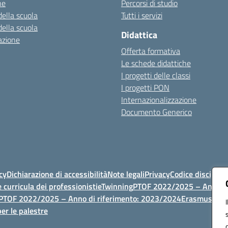
ne
Percorsi di studio
della scuola
Tutti i servizi
della scuola
Didattica
azione
Offerta formativa
Le schede didattiche
I progetti delle classi
I progetti PON
Internazionalizzazione
Documento Generico
cy
Dichiarazione di accessibilità
Note legali
Privacy
Codice discipli
 curricula dei professionisti
eTwinning
PTOF 2022/2025 – Anno di
PTOF 2022/2025 – Anno di riferimento: 2023/2024
Erasmus
PTOF
er le palestre