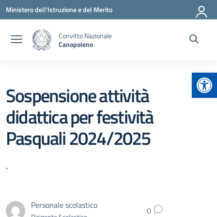
Vai ai contenuti
Vai al menu di navigazione
Vai al footer
Ministero dell'Istruzione e del Merito
Convitto Nazionale
Canopoleno
Apr
Sospensione attività
didattica per festività
Pasquali 2024/2025
.
Personale scolastico
0
Dirigente Scolastico