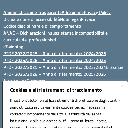
Amministrazione Trasparente
Albo online
Privacy Policy
Dichiarazione di accessibilità
Note legali
Privacy
Codice disciplinare e di comportamento
ANAC – Dichiarazioni insussistenza incompatibilità e
curricula dei professionisti
eTwinning
PTOF 2022/2025 – Anno di riferimento: 2024/2025
PTOF 2025/2028 – Anno di riferimento: 2024/2025
PTOF 2022/2025 – Anno di riferimento: 2023/2024
Erasmus
PTOF 2025/2028 – Anno di riferimento: 2025/2026
Albo on line
Riservata
P.N. Dotazione di attrezzature per le palestre
Cookies e altri strumenti di tracciamento
Il nostro Istituto non utilizza strumenti di profilazione degli utenti -
sono utilizzati esclusivamente cookies tecnici necessari al
Via Luna e Sole, 44 07100, Sassari - Tel 079293287 - Fax 0793764116
corretto funzionamento del sito, alla fruibilità dei servizi
- Mail: ssvc010009@istruzione.it - PEC: ssvc010009@pec.istruzione.it
istituzionali e alla sua accessibilità – sono utilizzati, inoltre,
- C.F. / P.IVA Convitto 80000150906 - C.F. Scuole 92073300904
strumenti statistici anonimizzati messi a disposizione da Web