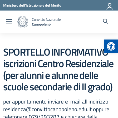
Vai ai contenuti
Vai al menu di navigazione
Vai al footer
Ministero dell'Istruzione e del Merito
Convitto Nazionale
Canopoleno
Apr
SPORTELLO INFORMATIVO
iscrizioni Centro Residenziale
(per alunni e alunne delle
scuole secondarie di II grado)
per appuntamento inviare e-mail all'indirizzo
residenza@convittocanopoleno.edu.it oppure
telefonare 079/293287 e chiedere della