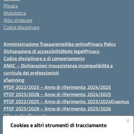
Privacy
Modulistica
Albo sindacale
Codice disciplinare
Amministrazione Trasparente
Albo online
Privacy Policy
Dichiarazione di accessibilità
Note legali
Privacy
Codice disciplinare e di comportamento
ANAC – Dichiarazioni insussistenza incompatibilità e
curricula dei professionisti
eTwinning
PTOF 2022/2025 – Anno di riferimento: 2024/2025
PTOF 2025/2028 – Anno di riferimento: 2024/2025
PTOF 2022/2025 – Anno di riferimento: 2023/2024
Erasmus
PTOF 2025/2028 – Anno di riferimento: 2025/2026
Albo on line
Riservata
P.N. Dotazione di attrezzature per le palestre
Cookies e altri strumenti di tracciamento