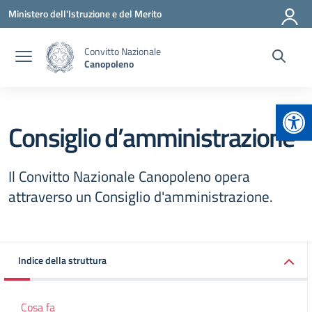
Vai ai contenuti
Vai al menu di navigazione
Vai al footer
Ministero dell'Istruzione e del Merito
Convitto Nazionale
Canopoleno
Apr
Consiglio d’amministrazione
Il Convitto Nazionale Canopoleno opera
attraverso un Consiglio d'amministrazione.
Indice della struttura
Cosa fa