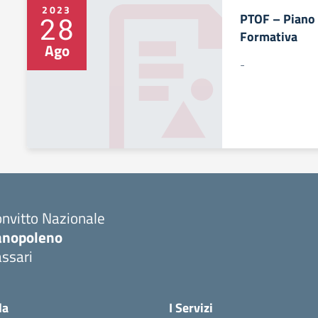
2023
PTOF – Piano t
28
Formativa
Ago
-
nvitto Nazionale
anopoleno
ssari
Visita la pagina iniziale della scuola
la
I Servizi