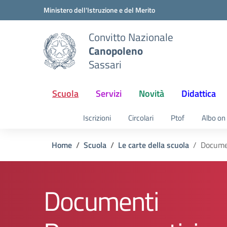
Vai ai contenuti
Vai al menu di navigazione
Vai al footer
Ministero dell'Istruzione e del Merito
Convitto Nazionale
Canopoleno
Sassari
Scuola
Servizi
Novità
Didattica
Iscrizioni
Circolari
Ptof
Albo on 
Home
Scuola
Le carte della scuola
Docume
Documenti