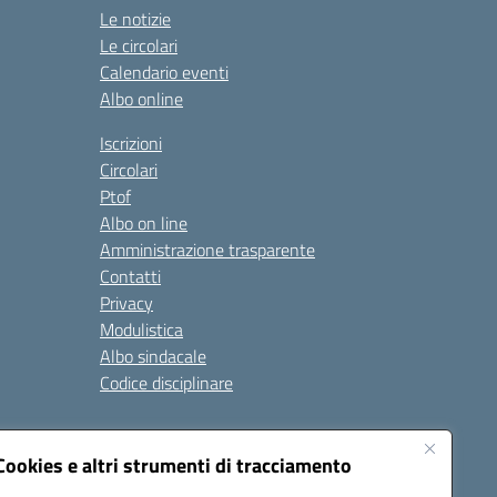
Le notizie
Le circolari
Calendario eventi
Albo online
Iscrizioni
Circolari
Ptof
Albo on line
Amministrazione trasparente
Contatti
Privacy
Modulistica
Albo sindacale
Codice disciplinare
nare e di comportamento
Cookies e altri strumenti di tracciamento
 riferimento: 2024/2025