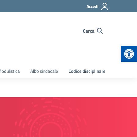
Accedi
Cerca
Apr
odulistica
Albo sindacale
Codice disciplinare