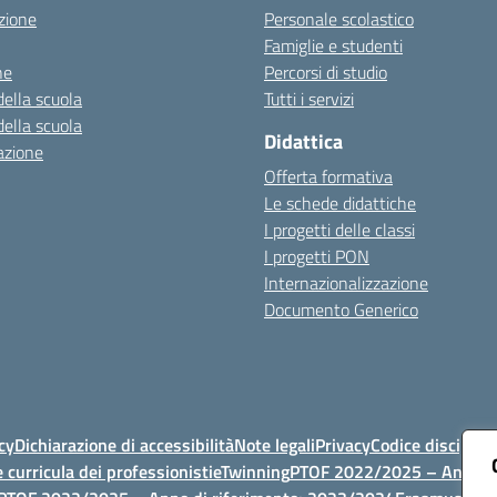
zione
Personale scolastico
Famiglie e studenti
ne
Percorsi di studio
della scuola
Tutti i servizi
della scuola
Didattica
azione
Offerta formativa
Le schede didattiche
I progetti delle classi
I progetti PON
Internazionalizzazione
Documento Generico
cy
Dichiarazione di accessibilità
Note legali
Privacy
Codice discipli
 curricula dei professionisti
eTwinning
PTOF 2022/2025 – Anno di