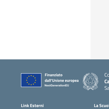
Co
C
Sa
— 
Link Esterni
La Scuo