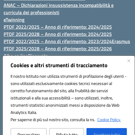
ANAC – Dichiarazioni insussistenza incompatibilità e
curricula dei professionisti
eTwinning
PTOF 2022/2025 – Anno di riferimento: 2024/2025
PTOF 2025/2028 – Anno di riferimento: 2024/2025
PTOF 2022/2025 – Anno di riferimento: 2023/2024
Erasmus
PTOF 2025/2028 – Anno di riferimento: 2025/2026
Albo on line
Riservata
P.N. Dotazione di attrezzature per le palestre
Cookies e altri strumenti di tracciamento
Il nostro Istituto non utilizza strumenti di profilazione degli utenti -
sono utilizzati esclusivamente cookies tecnici necessari al
Via Luna e Sole, 44 07100, Sassari - Tel 079293287 - Fax 0793764116
corretto funzionamento del sito, alla fruibilità dei servizi
- Mail: ssvc010009@istruzione.it - PEC: ssvc010009@pec.istruzione.it
istituzionali e alla sua accessibilità – sono utilizzati, inoltre,
- C.F. / P.IVA Convitto 80000150906 - C.F. Scuole 92073300904
strumenti statistici anonimizzati messi a disposizione da Web
Analytics Italia.
Hosting & Powered by 3D Solution S.r.l.
Per saperne di più sul nostro sito, consulta la ns.
Cookie Policy.
Concept & Design by Designers Italia
Personalizza
Rifiuta tutto
Accettare tutto