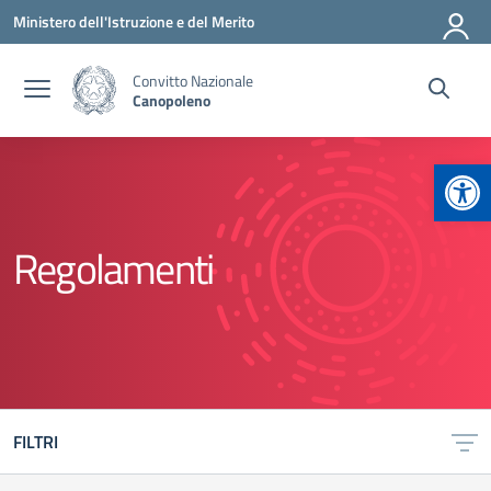
Vai ai contenuti
Vai al menu di navigazione
Vai al footer
Ministero dell'Istruzione e del Merito
Convitto Nazionale
Canopoleno
Apr
Regolamenti
FILTRI