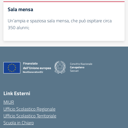
Sala mensa
Un’ampia e spaziosa sala mensa, che può ospitare circa
350 alunni;
Convitto Nazionale
Canopoleno
Sassari
— Visita la pagina iniziale della scuola
Link Esterni
MIUR
Ufficio Scolastico Regionale
Ufficio Scolastico Territoriale
Scuola in Chiaro