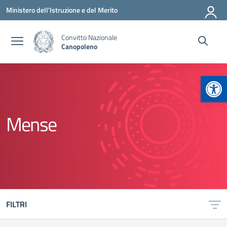
Vai ai contenuti
Vai al menu di navigazione
Vai al footer
Ministero dell'Istruzione e del Merito
Convitto Nazionale
Canopoleno
Apr
Mense
FILTRI