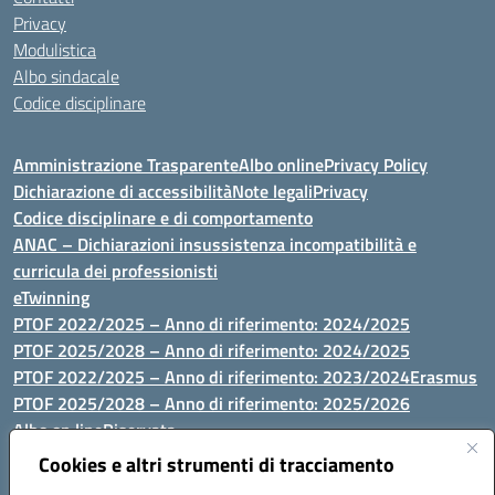
Privacy
Modulistica
Albo sindacale
Codice disciplinare
Amministrazione Trasparente
Albo online
Privacy Policy
Dichiarazione di accessibilità
Note legali
Privacy
Codice disciplinare e di comportamento
ANAC – Dichiarazioni insussistenza incompatibilità e
curricula dei professionisti
eTwinning
PTOF 2022/2025 – Anno di riferimento: 2024/2025
PTOF 2025/2028 – Anno di riferimento: 2024/2025
PTOF 2022/2025 – Anno di riferimento: 2023/2024
Erasmus
PTOF 2025/2028 – Anno di riferimento: 2025/2026
Albo on line
Riservata
P.N. Dotazione di attrezzature per le palestre
Cookies e altri strumenti di tracciamento