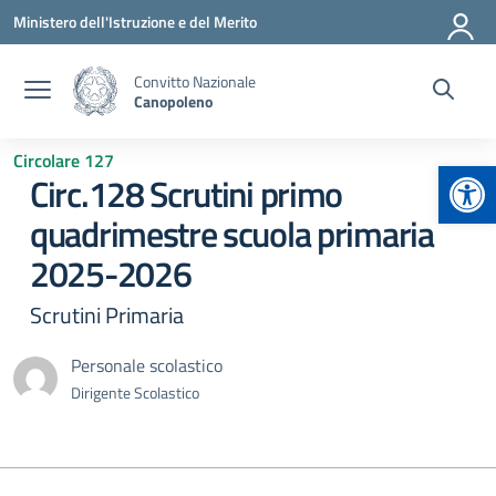
Vai ai contenuti
Vai al menu di navigazione
Vai al footer
Ministero dell'Istruzione e del Merito
Convitto Nazionale
Canopoleno
Circolare 127
Apr
Circ.128 Scrutini primo
quadrimestre scuola primaria
2025-2026
Scrutini Primaria
Personale scolastico
Dirigente Scolastico