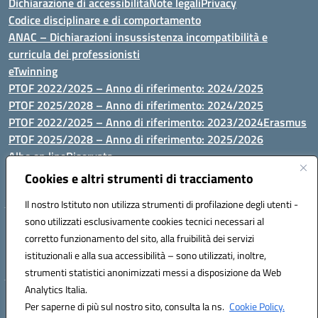
Dichiarazione di accessibilità
Note legali
Privacy
Codice disciplinare e di comportamento
ANAC – Dichiarazioni insussistenza incompatibilità e
curricula dei professionisti
eTwinning
PTOF 2022/2025 – Anno di riferimento: 2024/2025
PTOF 2025/2028 – Anno di riferimento: 2024/2025
PTOF 2022/2025 – Anno di riferimento: 2023/2024
Erasmus
PTOF 2025/2028 – Anno di riferimento: 2025/2026
Albo on line
Riservata
P.N. Dotazione di attrezzature per le palestre
Cookies e altri strumenti di tracciamento
Il nostro Istituto non utilizza strumenti di profilazione degli utenti -
sono utilizzati esclusivamente cookies tecnici necessari al
Via Luna e Sole, 44 07100, Sassari - Tel 079293287 - Fax 0793764116
corretto funzionamento del sito, alla fruibilità dei servizi
- Mail: ssvc010009@istruzione.it - PEC: ssvc010009@pec.istruzione.it
istituzionali e alla sua accessibilità – sono utilizzati, inoltre,
- C.F. / P.IVA Convitto 80000150906 - C.F. Scuole 92073300904
strumenti statistici anonimizzati messi a disposizione da Web
Analytics Italia.
Hosting & Powered by 3D Solution S.r.l.
Per saperne di più sul nostro sito, consulta la ns.
Cookie Policy.
Concept & Design by Designers Italia