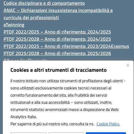
Codice disciplinare e di comportamento
ANAC – Dichiarazioni insussistenza incompatibilità e
curricula dei professionisti
eTwinning
PTOF 2022/2025 – Anno di riferimento: 2024/2025
PTOF 2025/2028 – Anno di riferimento: 2024/2025
PTOF 2022/2025 – Anno di riferimento: 2023/2024
Erasmus
PTOF 2025/2028 – Anno di riferimento: 2025/2026
Albo on line
Riservata
P.N. Dotazione di attrezzature per le palestre
Cookies e altri strumenti di tracciamento
Il nostro Istituto non utilizza strumenti di profilazione degli utenti -
sono utilizzati esclusivamente cookies tecnici necessari al
Via Luna e Sole, 44 07100, Sassari - Tel 079293287 - Fax 0793764116
corretto funzionamento del sito, alla fruibilità dei servizi
- Mail: ssvc010009@istruzione.it - PEC: ssvc010009@pec.istruzione.it
istituzionali e alla sua accessibilità – sono utilizzati, inoltre,
- C.F. / P.IVA Convitto 80000150906 - C.F. Scuole 92073300904
strumenti statistici anonimizzati messi a disposizione da Web
Analytics Italia.
Hosting & Powered by 3D Solution S.r.l.
Per saperne di più sul nostro sito, consulta la ns.
Cookie Policy.
Concept & Design by Designers Italia