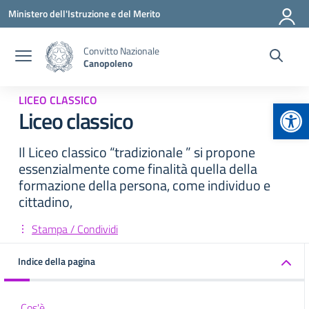
Vai ai contenuti
Vai al menu di navigazione
Vai al footer
Ministero dell'Istruzione e del Merito
Convitto Nazionale
Canopoleno
LICEO CLASSICO
Apr
Liceo classico
Il Liceo classico “tradizionale ” si propone
essenzialmente come finalità quella della
formazione della persona, come individuo e
cittadino,
Stampa / Condividi
Indice della pagina
Cos'è