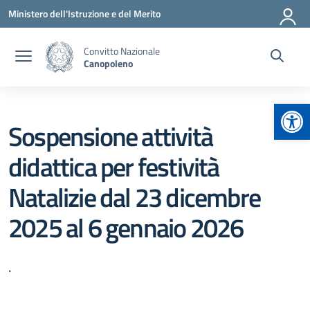
Vai ai contenuti
Vai al menu di navigazione
Vai al footer
Ministero dell'Istruzione e del Merito
Convitto Nazionale
Canopoleno
Apr
Sospensione attività
didattica per festività
Natalizie dal 23 dicembre
2025 al 6 gennaio 2026
.