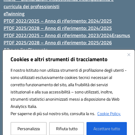
curricula dei professionisti
eTwinning
PTOF 2022/2025 – Anno di riferimento: 2024/2025
PTOF 2025/2028 – Anno di riferimento: 2024/2025
PTOF 2022/2025 – Anno di riferimento: 2023/2024
Erasmus
PTOF 2025/2028 – Anno di riferimento: 2025/2026
Albo on line
Riservata
P.N. Dotazione di attrezzature per le palestre
Cookies e altri strumenti di tracciamento
Il nostro Istituto non utilizza strumenti di profilazione degli utenti -
sono utilizzati esclusivamente cookies tecnici necessari al
Via Luna e Sole, 44 07100, Sassari - Tel 079293287 - Fax 0793764116
corretto funzionamento del sito, alla fruibilità dei servizi
- Mail: ssvc010009@istruzione.it - PEC: ssvc010009@pec.istruzione.it
istituzionali e alla sua accessibilità – sono utilizzati, inoltre,
- C.F. / P.IVA Convitto 80000150906 - C.F. Scuole 92073300904
strumenti statistici anonimizzati messi a disposizione da Web
Analytics Italia.
Hosting & Powered by 3D Solution S.r.l.
Per saperne di più sul nostro sito, consulta la ns.
Cookie Policy.
Concept & Design by Designers Italia
Personalizza
Rifiuta tutto
Accettare tutto