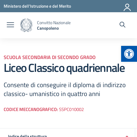
Vai ai contenuti
Vai al menu di navigazione
Vai al footer
Ministero dell'Istruzione e del Merito
Convitto Nazionale
Canopoleno
Apr
SCUOLA SECONDARIA DI SECONDO GRADO
Liceo Classico quadriennale
Consente di conseguire il diploma di indirizzo
classico- umanistico in quattro anni
CODICE MECCANOGRAFICO:
SSPC010002
Indice della struttura